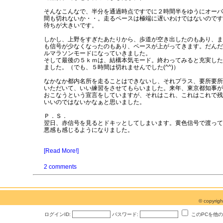
そんなこんなで、半分を通過時点ですでに２時間半をゆうにオーバ
間も切れないか・・。走るペースは極端に遅いわけではないのです
待ちが大きいです。
しかし、上野をすぎたあたりから、歩道が空き出したのもあり、ま
も信号が少なくなったのもあり、ペースが上がってきます。だんだ
ルマラソンモードになっていきました。
そして最後の５ｋｍは、結構本気モード。終わってみると充実した
ました。（でも、５時間は切れませんでした(^^)）
なかなか都内名所を走ることはできないし、それプラス、要所要所
いただいて、いい練習をさせてもらいました。来年、東京都知事が
おこなうという宣言をしていますが、それはこれ、これはこれで残
いいのではないかなぁと思いました。
Ｐ．Ｓ．
翌日、赤信号を見るとドキッとしてしまいます。黄色信号で渡って
悪感も感じるようになりました。
[Read More!]
2 comments
© copyri
ログインID:
パスワード:
このPCを他