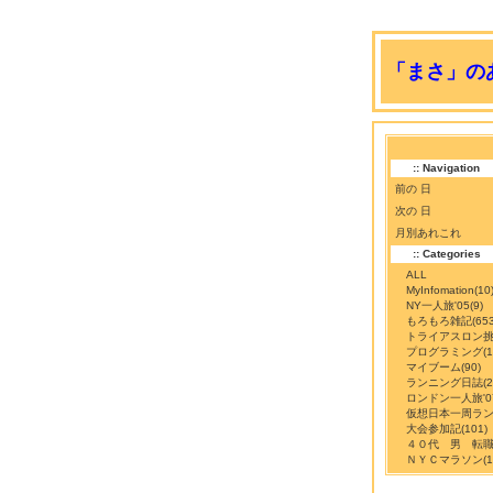
「まさ」のあ
:: Navigation
前の 日
次の 日
月別あれこれ
:: Categories
ALL
MyInfomation
(10
NY一人旅'05
(9)
もろもろ雑記
(65
トライアスロン
プログラミング
(
マイブーム
(90)
ランニング日誌
(
ロンドン一人旅'0
仮想日本一周ラ
大会参加記
(101)
４０代 男 転
ＮＹＣマラソン
(1