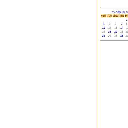
<<
2004-10
>
Mon
Tue
Wed
Thu
Fr
1
4
5
6
7
8
11
12
13
14
1
18
19
20
21
2
25
26
27
28
2