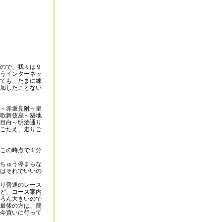
ので、我々は９
うインターネッ
ても、たまに練
加したことない
～赤坂見附～皇
歌舞伎座～築地
目白～明治通り
ごたえ、走りご
この時点で１分
ちゅう停まらな
はそれでいいの
り普通のレース
ど、コース案内
ろん大きいので
最後の方は、簡
今買いに行って