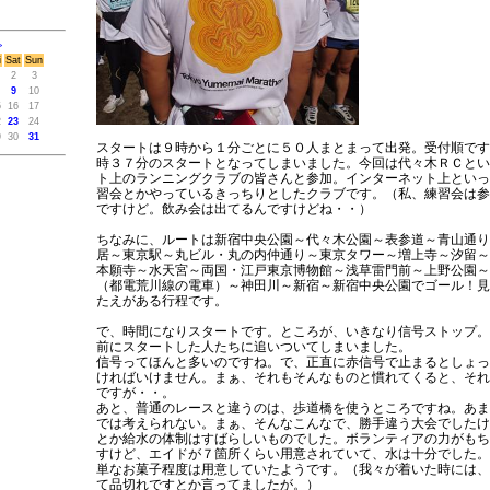
>
i
Sat
Sun
2
3
9
10
5
16
17
2
23
24
9
30
31
スタートは９時から１分ごとに５０人まとまって出発。受付順です
時３７分のスタートとなってしまいました。今回は代々木ＲＣとい
ト上のランニングクラブの皆さんと参加。インターネット上といっ
習会とかやっているきっちりとしたクラブです。（私、練習会は参
ですけど。飲み会は出てるんですけどね・・）
ちなみに、ルートは新宿中央公園～代々木公園～表参道～青山通り
居～東京駅～丸ビル・丸の内仲通り～東京タワー～増上寺～汐留～
本願寺～水天宮～両国・江戸東京博物館～浅草雷門前～上野公園～
（都電荒川線の電車）～神田川～新宿～新宿中央公園でゴール！見
たえがある行程です。
で、時間になりスタートです。ところが、いきなり信号ストップ。
前にスタートした人たちに追いついてしまいました。
信号ってほんと多いのですね。で、正直に赤信号で止まるとしょっ
ければいけません。まぁ、それもそんなものと慣れてくると、それ
ですが・・。
あと、普通のレースと違うのは、歩道橋を使うところですね。あま
では考えられない。まぁ、そんなこんなで、勝手違う大会でしたけ
とか給水の体制はすばらしいものでした。ボランティアの力がもち
すけど、エイドが７箇所くらい用意されていて、水は十分でした。
単なお菓子程度は用意していたようです。（我々が着いた時には、
て品切れですとか言ってましたが。）