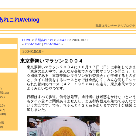
れこれWeblog
職業はランナーでもプログラ
HOME
>
月別あれこれ
>
2004-10
> 2004-10-19
«
2004-10-18
|
2004-10-20
»
2004/10/19>
東京夢舞いマラソン２００４
東京夢舞いマラソン２００４に１０月１７日（日）に参加してきま
「東京の真ん中で、みんなが参加できる市民マラソンを開こう」と
Ｏ団体である「東京夢舞いマラソン実行委員会」が主催するものす
と、タイム計測をするレースとかでは全然なく、みんな同じＴシャ
)
られた都内のコース（４２．１９５ｋｍ）を走り、東京市民マラソ
ようみたいなやつです。
3)
挑戦
(14)
行程はすべて歩道。信号は厳守。通行者には迷惑をかけないという
122)
もタイム云々は関係ありませんし、まぁ都内観光を兼ねてみんなで
いう大会です。でも、ちゃんと４２ｋｍを走りますので十分練習に
210)
加しまいた。
7
(7)
ン
(39)
職
(8)
9)