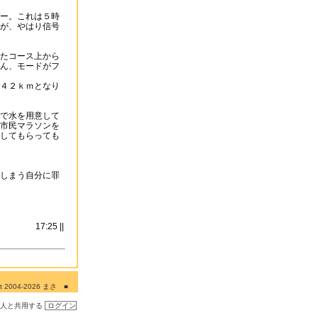
ー。これは５時
が、やはり信号
たコース上から
ん、モードがフ
４２ｋｍとなり
で水を用意して
市民マラソンを
してもらっても
しまう自分に罪
17:25 ||
ght 2004-2026 まさ ■
■■
の人と共用する