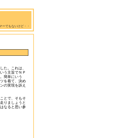
マーでもないけど・・
した。これは、
いう主旨でＮＰ
。簡単にいう
ツを着て、決め
ンの実現を訴え
ことで、そもそ
走りましょうと
はなると思い参