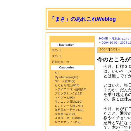
「まさ」のあれこれWeblog
HOME
>
月別あれこれ
«
2004-10-06
|
2004-1
:: Navigation
2004/10/07>
前の 日
次の 日
今のところが
月別あれこれ
今月、目標３
:: Categories
は、いいペー
ALL
とは無しですが
MyInfomation
(10)
NY一人旅'05
(9)
とはいえ、毎
もろもろ雑記
(653)
くのか、だん
トライアスロン挑戦
(14)
プログラミング
(122)
を乗り越える
マイブーム
(90)
が、週１は休
ランニング日誌
(210)
ロンドン一人旅'07
(7)
今月、何がす
仮想日本一周ラン
(39)
たこと。通常
大会参加記
(101)
桜やイチョウ
４０代 男 転職
(8)
意外と気にな
ＮＹＣマラソン
(19)
で、木の下で