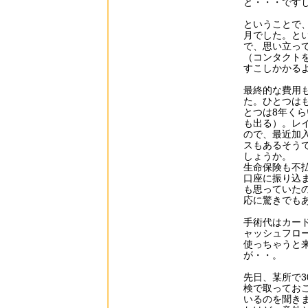
と・・・です
ということで
月でした。と
で、思い立っ
（コンタクト
すこしかかる
最終的な費用
た。ひとつは
とつは8年く
も出る）。レ
ので、最近加
スもあるそう
しょうか。
生命保険も不
口座に振り込
も思っていた
応に驚きでも
手術代はカー
ャッシュフロ
使っちゃうと来
が・・。
先日、某所で
検で取ってお
いるのを聞き