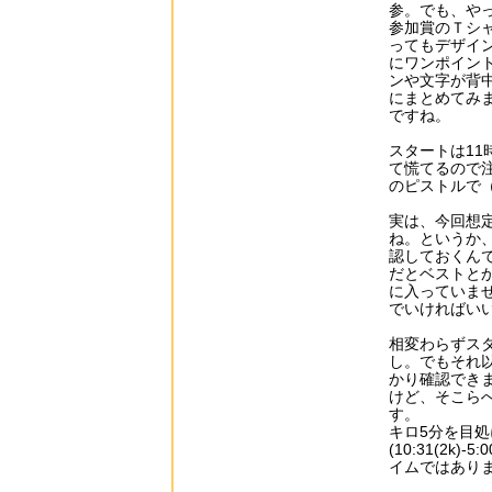
参。でも、や
参加賞のＴシ
ってもデザイ
にワンポイン
ンや文字が背
にまとめてみ
ですね。
スタートは11
て慌てるので
のピストルで
実は、今回想
ね。というか
認しておくん
だとベストとか
に入っていませ
でいければい
相変わらずス
し。でもそれ
かり確認でき
けど、そこら
す。
キロ5分を目処
(10:31(2k
イムではあり