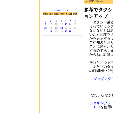
2009/02/27>
参考でタクシ
<<
2009-02
>>
Mon
Tue
Wed
Thu
Fri
Sat
Sun
ョンアップ
1
2
3
4
5
6
7
8
タクシー乗る
9
10
11
12
13
14
15
うっていうシ
16
17
18
19
20
21
22
なかないとは
23
24
25
26
27
28
いた）距離を
かを表示する
ご存知のとお
ごとに違った
するのであく
からね。計算
それと、今ま
ｍあたりのタ
の時間(分・
ジョギング
なお、なぜか
ジョギングシ
００
を使用