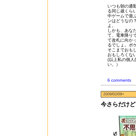
いつも朝の通
る同じ歳くら
中ゲームで遊
ンはどうなの
よ。
しかも、あな
て、電車降り
て改札に向か
るでしょ。ポ
そこまでおも
おもしろくな
(以上私の個
い。）
6 comments
2009/02/09>
今さらだけど