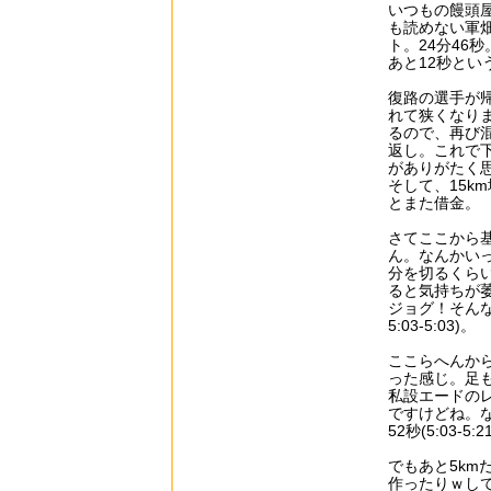
いつもの饅頭
も読めない軍畑
ト。24分46秒。(
あと12秒とい
復路の選手が
れて狭くなり
るので、再び混
返し。これで
がありがたく
そして、15km地点
とまた借金。
さてここから
ん。なんかいっ
分を切るくらい
ると気持ちが
ジョグ！そんな感じ
5:03-5:03)。
ここらへんか
った感じ。足
私設エードの
ですけどね。な
52秒(5:03-5:21
でもあと5k
作ったりｗし