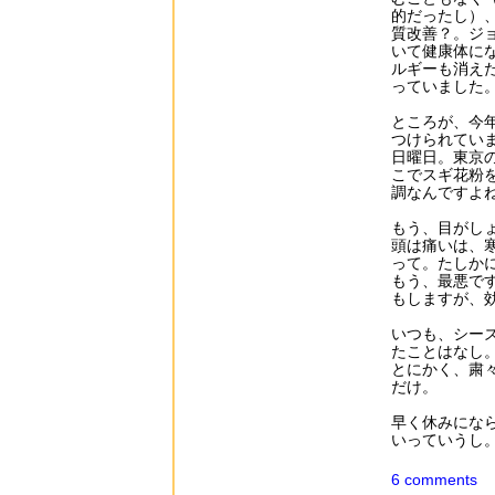
的だったし）
質改善？。ジ
いて健康体に
ルギーも消え
っていました
ところが、今
つけられてい
日曜日。東京
こでスギ花粉
調なんですよ
もう、目がし
頭は痛いは、
って。たしか
もう、最悪で
もしますが、
いつも、シー
たことはなし
とにかく、粛
だけ。
早く休みにな
いっていうし
6 comments