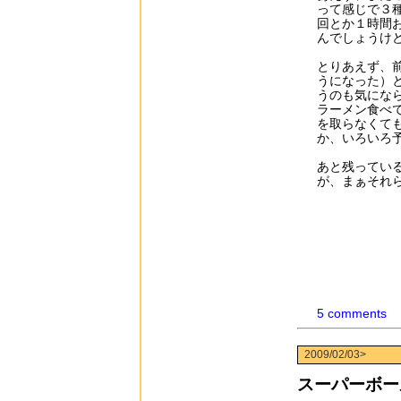
って感じで３
回とか１時間
んでしょうけ
とりあえず、
うになった）
うのも気にな
ラーメン食べ
を取らなくて
か、いろいろ
あと残ってい
が、まぁそれ
5 comments
2009/02/03>
スーパーボー