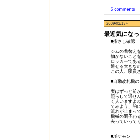
5 comments
2009/02/13>
最近気になっ
■指さし確認
ジムの着替え
物がないこと
ロッカーであ
通せる大きな
この人、駅員
■自動改札機
実はずっと前
照らして通せ
く人いますよ
てみよう」的
流れが止まっ
機械の調子わ
去っていって
■ポケモン