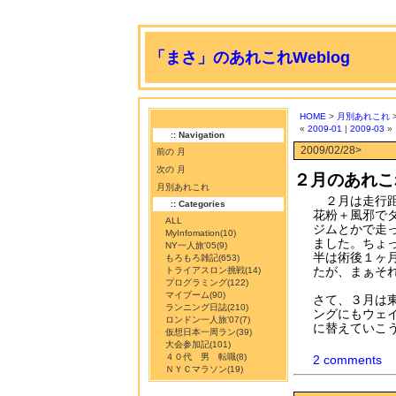
「まさ」のあれこれWeblog
HOME
>
月別あれこれ
>
«
2009-01
|
2009-03
»
:: Navigation
2009/02/28>
前の 月
次の 月
２月のあれこ
月別あれこれ
２月は走行距離
:: Categories
花粉＋風邪で
ALL
ジムとかで走
MyInfomation
(10)
ました。ちょ
NY一人旅'05
(9)
半は術後１ヶ
もろもろ雑記
(653)
たが、まぁそれ
トライアスロン挑戦
(14)
プログラミング
(122)
マイブーム
(90)
さて、３月は
ランニング日誌
(210)
ングにもウェ
ロンドン一人旅'07
(7)
に替えていこ
仮想日本一周ラン
(39)
大会参加記
(101)
４０代 男 転職
(8)
2 comments
ＮＹＣマラソン
(19)