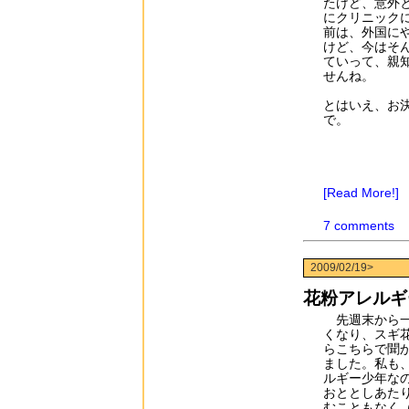
たけど、意外
にクリニック
前は、外国に
けど、今はそ
ていって、親
せんね。
とはいえ、お
で。
[Read More!]
7 comments
2009/02/19>
花粉アレルギ
先週末から一
くなり、スギ
らこちらで聞
ました。私も
ルギー少年な
おととしあた
むこともなく