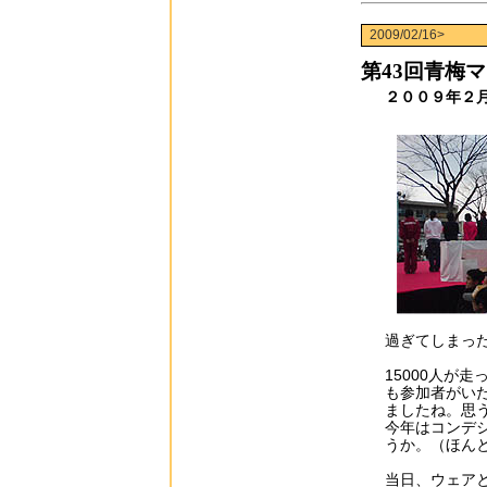
2009/02/16>
第43回青梅
２００９年２月
過ぎてしまっ
15000人が
も参加者がい
ましたね。思
今年はコンデ
うか。（ほん
当日、ウェア