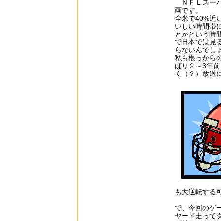
ＮＦＬスーパ
画です。
全米で40%
いしい時間帯
とかという時
で日本では見
らないんでし
私も根っから
ぱり２～3年
く（？）放送
も大逆転する
で、今回のゲ
ヤード走って