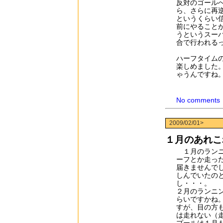
反対のゴール
ら、さらに再
というくらい
前にやること
うというスー
合で行われる
ハーフタイム
楽しめました
ゃうんですね
No comments
2009/02/01>
１月のあれこ
１月のランニン
ーフとか走った
届きませんで
しんでいたの
し・・・。
２月のランニ
らいですかね
すが、目の方
は走れない（