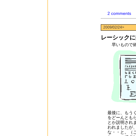
2 comments
2009/02/24>
レーシックに
早いもので術
最後に、もう
をどーんとも
とか説明され
われましたが
な・・と。（