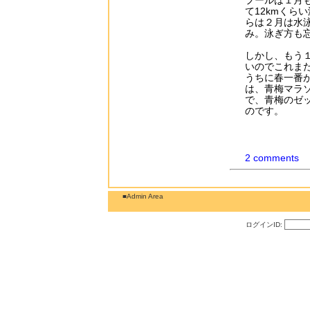
プールは１月
て12kmくら
らは２月は水
み。泳ぎ方も
しかし、もう
いのでこれま
うちに春一番
は、青梅マラ
で、青梅のゼ
のです。
2 comments
■Admin Area
ログインID: