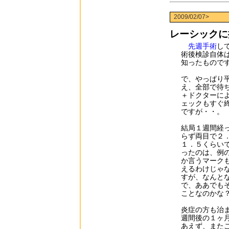
2009/02/07>
レーシックに
先週手術
し
術後検診自体
知ったもので
で、やっぱり
え、全部で待
＋ドクターに
ェックもすぐ
ですが・・。
結局１週間経
らず両目で２
１．５くらい
ったのは、例
か言うマーク
えるわけじゃ
すが、なんと
で、ああでも
ことなのかな
炎症の方も治
週間後の１ヶ
あえず、また