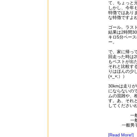
て、ちょっと
しかし、今年
特徴ではあり
な特徴ですよ
ゴール。ラスト5km
結果は2時間3
キロ5分ペー
ー。
で、家に帰っ
回走った時は2
もベストが出
それと比較する
りはほんの少
(×_×;））
30kmは走り
にならないの
ムの混雑や、
す。あ、それ
してください
一
一
一般男
[Read More!]