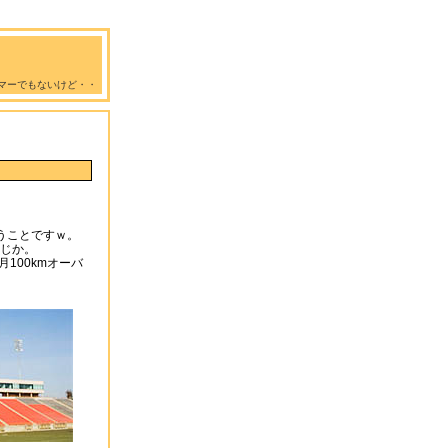
マーでもないけど・・
いうことですｗ。
じか。
100kmオーバ