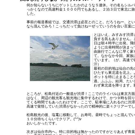
何か知らないうちにゲットしたかのような５連休。その名もシルバ
っかくなので高速料金１０００円でもあるし、２泊３日で東北に旅
した。
事前の報道番組では、交通渋滞は必至とのこと。だろうねー、とい
なら混んでみろ！こっちだって負けねーぜっていうのを合い言葉に
とはいえ、みすみす渋滞
負する気もありません。
日は朝４時半に出発。飛
ように出発時間が決まっ
由旅行でこんなに早く家
て。なかなか今回、家族
ています。（が、高速で
汗）
最初の目的地は仙台の先
ひたすら東北道を北上。
ポットを特に止まること
過。ふふふ。結局、たい
わず東北道を降ります。
ところが、松島付近の一般道が渋滞！ここでのライバルは東京方面
はなく、周辺の観光客も観光地に集中するわけで、かつ９時を回り
てくる時間でもあったわけです。ここで、駐車場に入れるのに渋滞
高速で覚悟していた渋滞がなかったので精神的に楽々クリアーでし
松島観光の後、塩竃に移動して、お寿司。昼時でちょっと混んでい
１０分待ちくらいでクリア。(^^)v
おいしかったです。
次ぎは仙台市内へ。特に目的地は無かったのですがとりあえず青葉