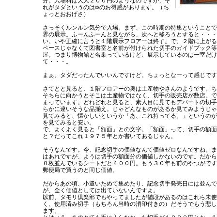
分。入場料は大人２００円のようなのですが、そ
れがタダというのは∞のお得感があります。（ち
ょっとおおげさ）
さっそくルンルン気分で入場。まず、この時期の特集ということで
界の展示。ふーんふーんと見ながら、次へと移ろうとすると・・・
い。いや正確に言うと１階展示フロアーは終了。で、２階に上がる
ペースじゃなくて図書室と名前が付けられた切手のガイドブック等
屋。つまり博物館と名乗っているけど、展示しているのは一室だけ
て・・・。
まぁ、タダだったんでいいんですけど。ちょっとなーって感じです
さてとと見ると、１階フロアーの奥は土産物やさんのようです。ち
そちらに向かうとそこは土産物ではなく、切手の販売店が数店。で
まっています。どれどれと見ると、素人目に見てもデパートの切手
らかに違いそうな品揃え。じゃどんなものがあるか見てみようじゃ
見てみると、懐かしいというか「あ、これ持ってる。」というのが
を見てみると安い。
で、よくよく見ると「額面」との文字。「額面」って、切手の額面
と？だってこれ１９７５年とか書いてあるじゃん。
そうなんです。今、記念切手の価値なんて価値ゼロなんですね。ま
はあれですが、ようは切手の額面分の価値しかないのです。だから
０枚並んでいるシートだと４００円。もう３０年も前のやつがです
郵便局で買うのと同じ価値。
だからあの頃、小遣いためて集めたり、記念切手発売日には並んで
が、全く価値としては出ていないんですよ。
以前、タモリ倶楽部でもやってましたが値段があるのはこれら未使
く、使用済み切手（もちろん当時の消印付きの）だそうでもう悲し
ます。