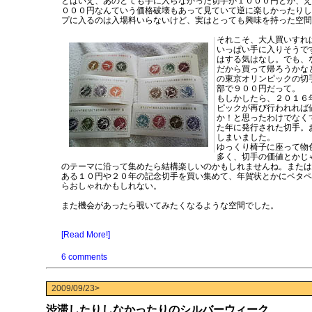
とはいえ、あのとても手に入らなかった切手が１０００円とか、え
０００円なんていう価格破壊もあって見ていて逆に楽しかったりし
プに入るのは入場料いらないけど、実はとっても興味を持った空間
それこそ、大人買いすれ
いっぱい手に入りそうで
はする気はなし。でも、
だから買って帰ろうかな
の東京オリンピックの切
部で９００円だって。
もしかしたら、２０１６
ピックが再び行われれば
か！と思ったわけでなく
た年に発行された切手。
しまいました。
ゆっくり椅子に座って物
多く、切手の価値とかじ
のテーマに沿って集めたら結構楽しいのかもしれませんね。または
ある１０円や２０年の記念切手を買い集めて、年賀状とかにペタペ
らおしゃれかもしれない。
また機会があったら覗いてみたくなるような空間でした。
[Read More!]
6 comments
2009/09/23>
渋滞したりしなかったりのシルバーウィーク