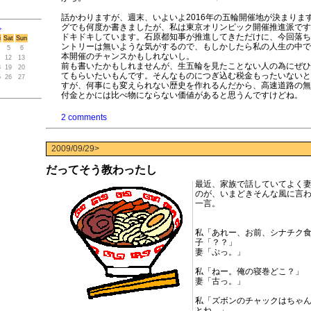
話かわりますが、週末、いよいよ2016年の五輪開催地が決まりま
グでも何度か書きましたが、私は東京オリンピック開催推進派です
>
ドキドキしています。石原都知事が推進してきただけに、今回落ち
i
Sat
Sun
ントリーは無いような気がするので、もしかしたら私の人生の中で
5
6
本開催のチャンスかもしれないし。
12
13
前も書いたかもしれませんが、生五輪を見たことない人の為にぜひ
8
19
20
てもらいたいもんです。そんなものにつぎ込む税金もったいないと
5
26
27
すが、何事にも変えられない歴史を作れるんだから、高速道路の無
付金とかには比べ物にならない価値があると思うんですけどね。
2 comments
2009/09/29>
だってそう教わったし
最近、家族で話していてよく
のが、いまどきそんな風に言
一言。
私「あれー、お前、シナチク
子「？？」
妻「ぷっ。」
私「ねー。俺の寝巻どこ？」
妻「古っ。」
私「ズボンのチャックはちゃ
とね。」