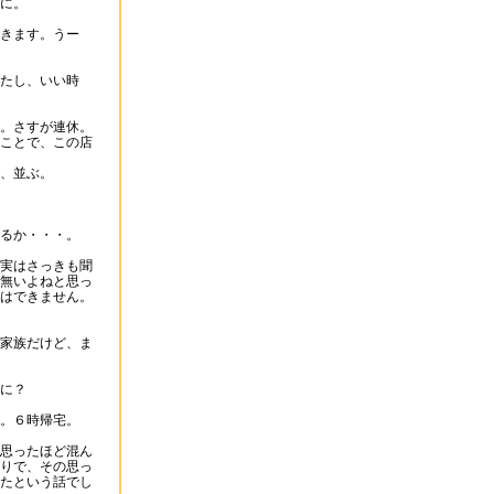
に。
きます。うー
たし、いい時
。さすが連休。
ことで、この店
、並ぶ。
るか・・・。
実はさっきも聞
無いよねと思っ
はできません。
家族だけど、ま
に？
。６時帰宅。
思ったほど混ん
りで、その思っ
たという話でし