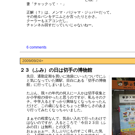
妻「チャックって・・」
正解（？）は、メンマ・パジャマ・ジッパーだって。
その他Ｇパンをデニムとか言ったりとかさ。
クーラーもエアコンだし。
チャンネル回すだっていいじゃないねー。
6 comments
2009/09/24>
２３（ふみ）の日は切手の博物館
先日、通勤定期を買いに池袋にいったついでにふ
と気になっていた隣駅、目白にある「切手の博物
館」に行ってしまいました。
たぶん、我々の年代の何人に一人かは切手収集と
か小学校の頃やったと思うのですが、私もそのク
チ。中学入るとすっかり興味なくなっちゃったん
だけど、この歳になるとちょっと懐かしさのあま
り行ってみたくなっちゃいました。
まぁその程度なんで、気合い入れて行ったわけで
はないのですが、入るところで「今日２３日（ふ
みの日）は無料」との文字。
おぉぉぉぉー、久しぶりにものすごく得した気