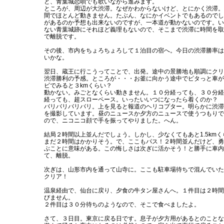
と、青葉城恋唄でも歌いながら進みます。
ところが、周辺が大渋滞。なぜかわからないけど、とにかく渋滞。
間でほとんど動きません。たぶん、なにかイベントでもあるのでし
があるのか予想も出来ないのですが、一本道が動かないのです。い
ない青葉城跡にそれほど義理もないので、そこまで渋滞に時間を取
で離脱です。
その後、市内をちょろちょろして１泊目の宿へ。今日の渋滞勝率は
いかな。
翌日、蔵王に行こうってことで、出発。途中の景勝地も順調にクリ
渋滞勝利の予感。ところが・・・お釜に向かう途中でピタっと車が
ビでみると３kmくらい？
動かない。みごとなくらい動きません。１０分経っても、３０分経
経っても、超スローペース。いったいいつになったら着くのか？
バリバリバリバリ。上を見ると報道のヘリコプター。明らかに渋滞
を撮影しています。昼のニュースか夕方のニュースで使うつもりで
ので、ニコニコ顔で手を振ってやりました。へん。
結局２時間以上並んだでしょう。しかし、少なくてもあと1.5km
まだ２時間はかかりそう。で、ここもパス！２時間並んだけど、勇
ぶことに意味がある。この悔しさは次ぎに活かそう！と勝手に車内
て、離脱。
次ぎは、山形市内を通って山寺に。ここも駐車場待ちで混んでいた
クリア！
温泉経由で、仙台に戻り、夕食の牛タン屋さんへ。１件目は２時間
びません。
２件目は３０分待ちのようなので、そこで食べましたよ。
さて、３日目。東京に戻る日です。息子が夕方用があるとのことな