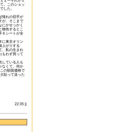
ぇぇーそれが２
て。このショッ
でした。
ば憧れの切手が
すが、そこまで
なにかせっかく
と物色するとこ
手６シートが全
年に東京オリン
値上がりする
て、私の生まれ
おもわず買って
色している人も
ゃなくて、何か
この額面価格で
タ貼って送った
22:35 ||