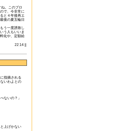
すね。このブロ
ので、今非常に
ると４年後再エ
最後の夏五輪日
もう一度誘致し
いう人もいいま
料化や、定額給
22:14 ||
妻に指摘される
わないわよとの
食べないの？」
んと上げかない