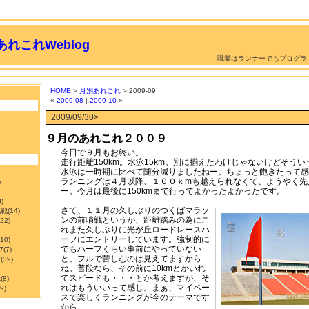
れこれWeblog
職業はランナーでもプログラ
HOME
>
月別あれこれ
> 2009-09
«
2009-08
|
2009-10
»
2009/09/30>
９月のあれこれ２００９
今日で９月もお終い。
走行距離150km。水泳15km。別に揃えたわけじゃないけどそう
水泳は一時期に比べて随分減りましたねー。ちょっと飽きたって感
ランニングは４月以降、１００ｋmも越えられなくて、ようやく先月
)
ー。今月は最後に150kmまで行ってよかったよかったです。
3)
さて、１１月の久しぶりのつくばマラソ
挑戦
(14)
ンの前哨戦というか、距離踏みの為にこ
122)
れまた久しぶりに光が丘ロードレースハ
ーフにエントリーしています。強制的に
210)
でもハーフくらい事前にやっていない
7
(7)
と、フルで苦しむのは見えてますから
ン
(39)
ね。普段なら、その前に10kmとかいれ
てスピードも・・・とか考えますが、そ
職
(8)
れはもういいって感じ。まぁ、マイペー
9)
スで楽しくランニングが今のテーマです
から。