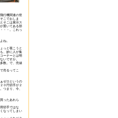
飛行機関連の世
そこでおしま
とそこは展示ス
が置いてある部
・・・。これっ
よね。
ょっと覗こうと
も、妙に人が集
コーナーとは明
ないですか。
多数。で、売値
で売るってこ
ぁゼロというの
２０円切手が２
。つまり、今、
買ったあれら
用切手ではな
くなってしまい