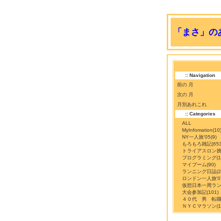
「まさ」のあ
:: Navigation
前の 月
次の 月
月別あれこれ
:: Categories
ALL
MyInfomation
(10
NY一人旅'05
(9)
もろもろ雑記
(65
トライアスロン
プログラミング
(
マイブーム
(90)
ランニング日誌
(
ロンドン一人旅'0
仮想日本一周ラ
大会参加記
(101)
４０代 男 転
ＮＹＣマラソン
(1