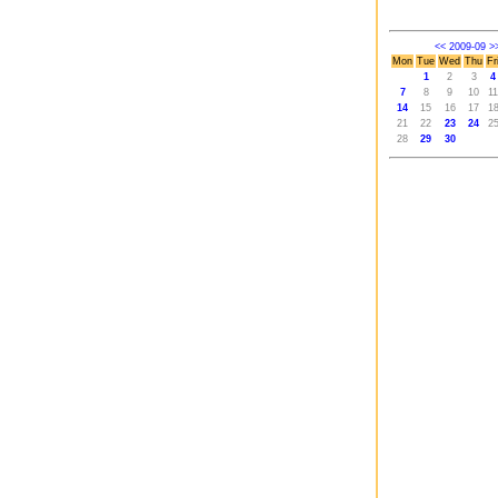
<<
2009-09
>
Mon
Tue
Wed
Thu
Fr
1
2
3
4
7
8
9
10
11
14
15
16
17
1
21
22
23
24
2
28
29
30