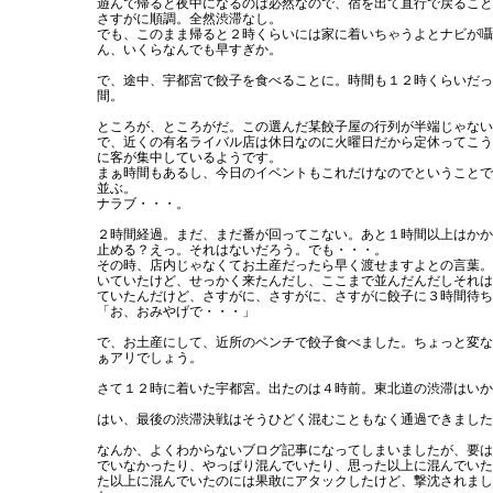
遊んで帰ると夜中になるのは必然なので、宿を出て直行で戻ること
さすがに順調。全然渋滞なし。
でも、このまま帰ると２時くらいには家に着いちゃうよとナビが囁
ん、いくらなんでも早すぎか。
で、途中、宇都宮で餃子を食べることに。時間も１２時くらいだっ
間。
ところが、ところがだ。この選んだ某餃子屋の行列が半端じゃない
で、近くの有名ライバル店は休日なのに火曜日だから定休ってこう
に客が集中しているようです。
まぁ時間もあるし、今日のイベントもこれだけなのでということで
並ぶ。
ナラブ・・・。
２時間経過。まだ、まだ番が回ってこない。あと１時間以上はかか
止める？えっ。それはないだろう。でも・・・。
その時、店内じゃなくてお土産だったら早く渡せますよとの言葉。
いていたけど、せっかく来たんだし、ここまで並んだんだしそれは
ていたんだけど、さすがに、さすがに、さすがに餃子に３時間待ち
「お、おみやげで・・・」
で、お土産にして、近所のベンチで餃子食べました。ちょっと変な
ぁアリでしょう。
さて１２時に着いた宇都宮。出たのは４時前。東北道の渋滞はいか
はい、最後の渋滞決戦はそうひどく混むこともなく通過できました
なんか、よくわからないブログ記事になってしまいましたが、要は
でいなかったり、やっぱり混んでいたり、思った以上に混んでいた
た以上に混んでいたのには果敢にアタックしたけど、撃沈されまし