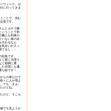
ーウィーク。せ
行に行ってきま
うことで、混む
出発です。
さんとガチで勝
ということで初
行機とか列車の
ていない車の自
を出れるなん
は気合いが入っ
寝てるし・・
の松島です。
よく聞く渋滞ス
なく順調に通
した渋滞にも遭
勝ち組です！
からの車だけで
徐々に人が増え
。でも、まぁ、
たけどね。
たけど、そこも
城でも見ようか