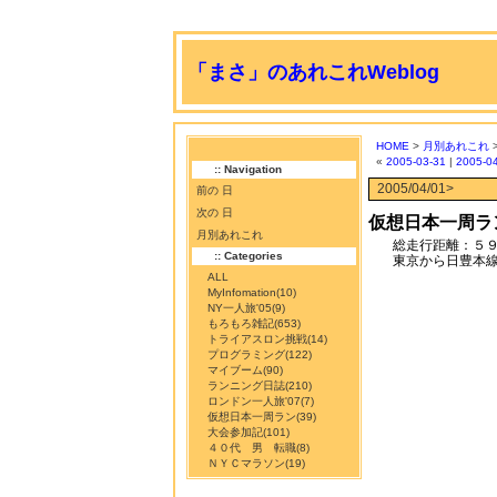
「まさ」のあれこれWeblog
HOME
>
月別あれこれ
«
2005-03-31
|
2005-0
:: Navigation
2005/04/01>
前の 日
次の 日
仮想日本一周ランニ
月別あれこれ
総走行距離：５
:: Categories
東京から日豊本
ALL
MyInfomation
(10)
NY一人旅'05
(9)
もろもろ雑記
(653)
トライアスロン挑戦
(14)
プログラミング
(122)
マイブーム
(90)
ランニング日誌
(210)
ロンドン一人旅'07
(7)
仮想日本一周ラン
(39)
大会参加記
(101)
４０代 男 転職
(8)
ＮＹＣマラソン
(19)