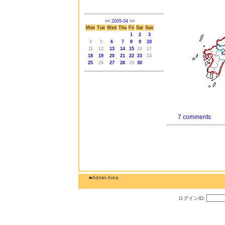
<<
2005-04
>>
Mon
Tue
Wed
Thu
Fri
Sat
Sun
1
2
3
4
5
6
7
8
9
10
11
12
13
14
15
16
17
18
19
20
21
22
23
24
25
26
27
28
29
30
7 comments
■Admin Area
ログインID: