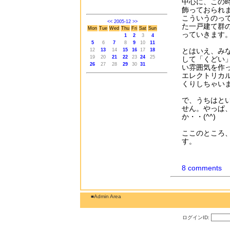
中心に、この
飾っておられ
こういうのっ
<<
2005-12
>>
た一戸建て群
Mon
Tue
Wed
Thu
Fri
Sat
Sun
っていきます
1
2
3
4
5
6
7
8
9
10
11
とはいえ、み
12
13
14
15
16
17
18
19
20
21
22
23
24
25
して「くどい
26
27
28
29
30
31
い雰囲気を作
エレクトリカ
くりしちゃい
で、うちはと
せん。やっぱ
か・・(^^)
ここのところ
す。
8 comments
■Admin Area
ログインID: