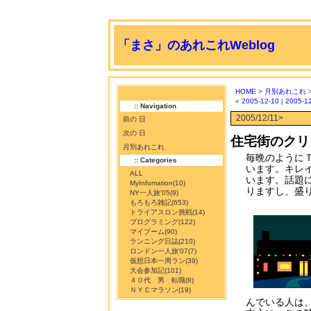
「まさ」のあれこれWeblog
HOME
>
月別あれこれ
«
2005-12-10
|
2005-1
:: Navigation
2005/12/11>
前の 日
次の 日
住宅街のクリ
月別あれこれ
毎晩のように
:: Categories
います。キレ
ALL
います。話題
MyInfomation
(10)
りますし、盛
NY一人旅'05
(9)
もろもろ雑記
(653)
トライアスロン挑戦
(14)
プログラミング
(122)
マイブーム
(90)
ランニング日誌
(210)
ロンドン一人旅'07
(7)
仮想日本一周ラン
(39)
大会参加記
(101)
４０代 男 転職
(8)
ＮＹＣマラソン
(19)
んでいる人は