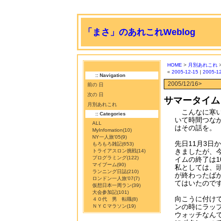
「まさ」のあれこれWeblog
HOME
>
月別あれこれ
«
2005-12-15
|
2005-1
:: Navigation
2005/12/16>
前の 日
次の 日
サマータイム
月別あれこれ
こんなに寒い
:: Categories
いて時間つな
ALL
はその話を。
MyInfomation
(10)
NY一人旅'05
(9)
先日11月3日
もろもろ雑記
(653)
きましたが、
トライアスロン挑戦
(14)
プログラミング
(122)
イムの終了は1
マイブーム
(90)
私としては、
ランニング日誌
(210)
が終わったば
ロンドン一人旅'07
(7)
てはいたので
仮想日本一周ラン
(39)
大会参加記
(101)
向こうに付け
４０代 男 転職
(8)
ンの時にラッ
ＮＹＣマラソン
(19)
ウォッチなん