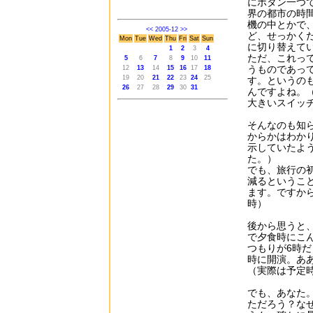
にボタン一つ
界の都市の時
機の中とかで
<<
2005-12
>>
ど、せっかく
Mon
Tue
Wed
Thu
Fri
Sat
Sun
に切り替えて
1
2
3
4
ただ、これっ
5
6
7
8
9
10
11
うものであっ
12
13
14
15
16
17
18
19
20
21
22
23
24
25
す。というの
26
27
28
29
30
31
んですよね。
大きいスイッチ
そんなのも知
からかはわか
示していたよ
た。）
でも、旅行の
減るというこ
ます。ですか
時）
後から思うと
で夕食時にこ
つもりが6時
時に開演。あ
（実際は予定
でも、あなた
ただろう？な