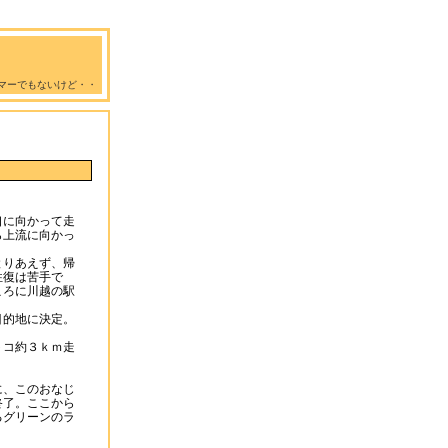
マーでもないけど・・
口に向かって走
ら上流に向かっ
とりあえず、帰
往復は苦手で
ころに川越の駅
目的地に決定。
トコ約３ｋｍ走
に、このおなじ
終了。ここから
るグリーンのラ