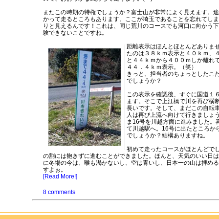
またこの時期の特権でしょうか？富士山が非常によく見えます。途
かって走るところもあります。ここが埼玉であることを忘れてしま
りと見えるんです！これは、同じ荒川のコースでも河口に向かう下
験できないことですね。
距離表示はほんとほとんどありま
たのは３８ｋｍ表示と４０ｋｍ、
と４４ｋｍから４００ｍしか離れ
４４．４ｋｍ表示。（笑）
きっと、担当者のちょっとしたこ
でしょうか？
この表示を確認後、すぐに国道１
ます。そこで上江橋で川を再び横
長いです。そして、まだこの自転
人は再び上流へ向けて行きましょ
ま16号を川越方面に進みました。
て川越駅へ。16号に出たところか
でしょうか？結構ありますね。
初めて走ったコースがほとんどで
の割には飽きずに進むことができました。ほんと、天気のいい日は
に冬場の今は、喉も渇かないし、空は青いし、日本一の山は拝める
すよぉ。
[Read More!]
8 comments