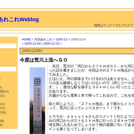
れこれWeblog
職業はランナーでもプログラ
HOME
>
月別あれこれ
>
2005-12
> 2005-12-9
«
2005-12-08
|
2005-12-10
»
2005/12/09>
今度は荒川上流へＧＯ
先日、荒川の「河口から２７ｋｍポスト」から河
った話を書きましたが、今回はその２７ｋｍ地点か
てみました。
とはいえ、河の源泉までいけるわけはありません。
)
りの足も確保しなくてはいけないので（同じコース
す。）、適当な駅を探すと３０ｋｍくらい行ったと
3)
があります。
挑戦
(14)
川越からなら電車１本で帰ってこれるので、これを
122)
前と同じように、「２７ｋｍ地点」まで家からトコ
210)
って、荒川に沿ってレッツスタート！！です。
7
(7)
ン
(39)
とろろが、ｐａｙｕｔａさんがコメントくれたよう
みの河口からポストも１ｋｍ先に行った２８ｋｍで
職
(8)
埼玉県に入るためでしょうか？例の道路に引いてあ
9)
インも無くなってしまいます。