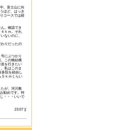
中、富士山に向
うほど、はっき
りコースでは経
せん。確認でき
４４ｋｍ。それ
ていないのに、
だわりだったの
６号にぶつかり
断。この橋結構
車道を行きたい
う。私はこのま
喜多院を経由し
ら５ｋｍくらい
したが、河川敷
お勧めです。特
し・・・いいで
23:07 ||