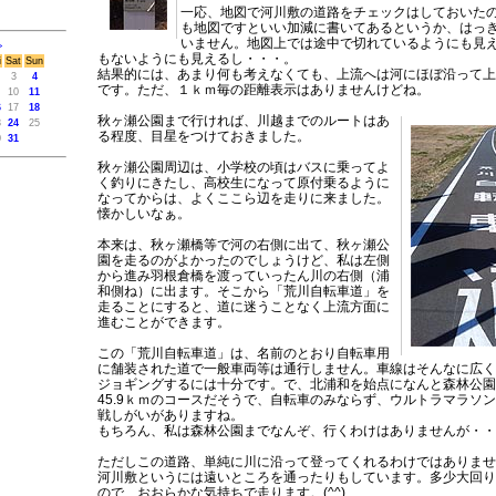
一応、地図で河川敷の道路をチェックはしておいた
も地図ですといい加減に書いてあるというか、はっ
いません。地図上では途中で切れているようにも見
>
もないようにも見えるし・・・。
i
Sat
Sun
結果的には、あまり何も考えなくても、上流へは河にほぼ沿って上
3
4
です。ただ、１ｋｍ毎の距離表示はありませんけどね。
10
11
6
17
18
秋ヶ瀬公園まで行ければ、川越までのルートはあ
3
24
25
る程度、目星をつけておきました。
0
31
秋ヶ瀬公園周辺は、小学校の頃はバスに乗ってよ
く釣りにきたし、高校生になって原付乗るように
なってからは、よくここら辺を走りに来ました。
懐かしいなぁ。
本来は、秋ヶ瀬橋等で河の右側に出て、秋ヶ瀬公
園を走るのがよかったのでしょうけど、私は左側
から進み羽根倉橋を渡っていったん川の右側（浦
和側ね）に出ます。そこから「荒川自転車道」を
走ることにすると、道に迷うことなく上流方面に
進むことができます。
この「荒川自転車道」は、名前のとおり自転車用
に舗装された道で一般車両等は通行しません。車線はそんなに広く
ジョギングするには十分です。で、北浦和を始点になんと森林公園
45.9ｋｍのコースだそうで、自転車のみならず、ウルトラマラソ
戦しがいがありますね。
もちろん、私は森林公園までなんぞ、行くわけはありませんが・・(^
ただしこの道路、単純に川に沿って登ってくれるわけではありませ
河川敷というには遠いところを通ったりもしています。多少大回り
ので、おおらかな気持ちで走ります。(^^)