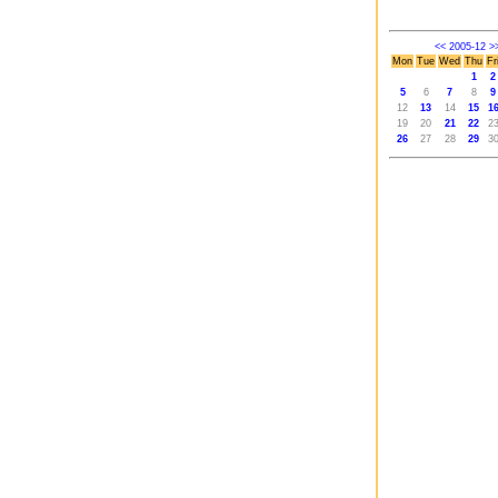
<<
2005-12
>
Mon
Tue
Wed
Thu
Fr
1
2
5
6
7
8
9
12
13
14
15
1
19
20
21
22
2
26
27
28
29
3