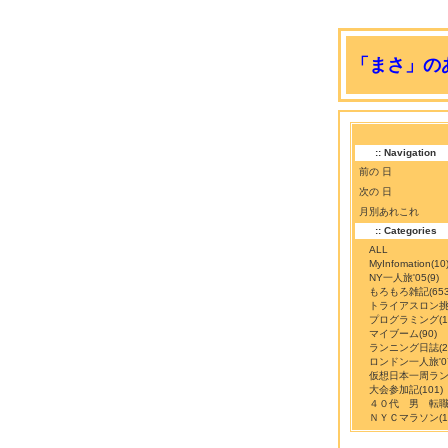
「まさ」のあ
:: Navigation
前の 日
次の 日
月別あれこれ
:: Categories
ALL
MyInfomation
(10
NY一人旅'05
(9)
もろもろ雑記
(65
トライアスロン
プログラミング
(
マイブーム
(90)
ランニング日誌
(
ロンドン一人旅'0
仮想日本一周ラ
大会参加記
(101)
４０代 男 転
ＮＹＣマラソン
(1