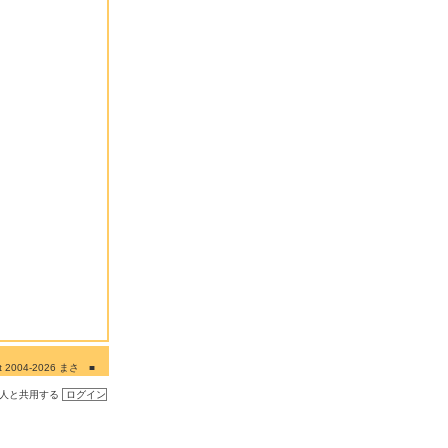
ght 2004-2026 まさ ■
■■
の人と共用する