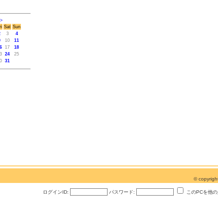
>
ri
Sat
Sun
2
3
4
9
10
11
6
17
18
3
24
25
0
31
© copyri
ログインID:
パスワード:
このPCを他