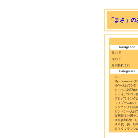
「まさ」のあ
:: Navigation
前の 日
次の 日
月別あれこれ
:: Categories
ALL
MyInfomation
(10
NY一人旅'05
(9)
もろもろ雑記
(65
トライアスロン
プログラミング
(
マイブーム
(90)
ランニング日誌
(
ロンドン一人旅'0
仮想日本一周ラ
大会参加記
(101)
４０代 男 転
ＮＹＣマラソン
(