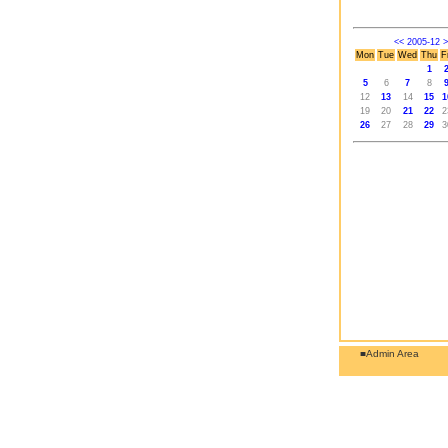
<<
2005-12
>
Mon
Tue
Wed
Thu
F
1
5
6
7
8
12
13
14
15
1
19
20
21
22
2
26
27
28
29
3
■Admin Area