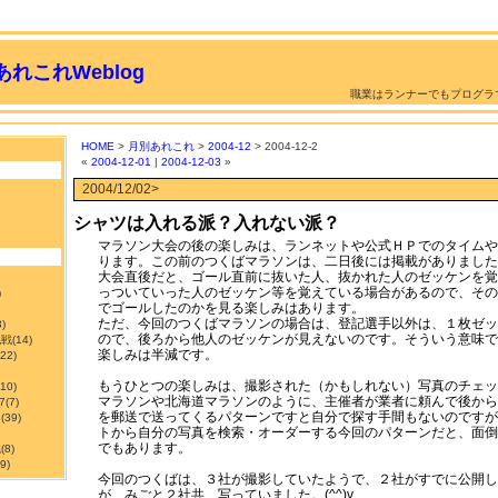
れこれWeblog
職業はランナーでもプログラ
HOME
>
月別あれこれ
>
2004-12
> 2004-12-2
«
2004-12-01
|
2004-12-03
»
2004/12/02>
シャツは入れる派？入れない派？
マラソン大会の後の楽しみは、ランネットや公式ＨＰでのタイムや
ります。この前のつくばマラソンは、二日後には掲載がありました
大会直後だと、ゴール直前に抜いた人、抜かれた人のゼッケンを覚
っついていった人のゼッケン等を覚えている場合があるので、その
)
でゴールしたのかを見る楽しみはあります。
ただ、今回のつくばマラソンの場合は、登記選手以外は、１枚ゼッ
3)
ので、後ろから他人のゼッケンが見えないのです。そういう意味で
挑戦
(14)
楽しみは半減です。
122)
もうひとつの楽しみは、撮影された（かもしれない）写真のチェッ
210)
マラソンや北海道マラソンのように、主催者が業者に頼んで後から
7
(7)
を郵送で送ってくるパターンですと自分で探す手間もないのですが
ン
(39)
トから自分の写真を検索・オーダーする今回のパターンだと、面倒
でもあります。
職
(8)
9)
今回のつくばは、３社が撮影していたようで、２社がすでに公開し
が、みごと２社共、写っていました。(^^)v