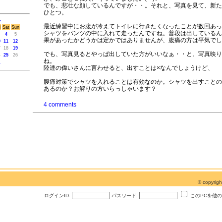
でも、悲壮な顔しているんですが・・。それと、写真を見て、新た
ひとつ。
>
最近練習中にお腹が冷えてトイレに行きたくなったことが数回あっ
i
Sat
Sun
シャツをパンツの中に入れて走ったんですね。普段は出しているん
4
5
果があったかどうかは定かではありませんが、腹痛の方は平気でし
0
11
12
7
18
19
でも、写真見るとやっぱ出していた方がいいなぁ・・と。写真映り
4
25
26
ね。
1
陸連の偉いさんに言わせると、出すことは×なんでしょうけど、
腹痛対策でシャツを入れることは有効なのか。シャツを出すことの
あるのか？お解りの方いらっしゃいます？
4 comments
© copyri
ログインID:
パスワード:
このPCを他