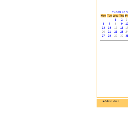
<<
2004-12
>
Mon
Tue
Wed
Thu
Fr
1
2
3
6
7
8
9
1
13
14
15
16
1
20
21
22
23
2
27
28
29
30
3
■Admin Area