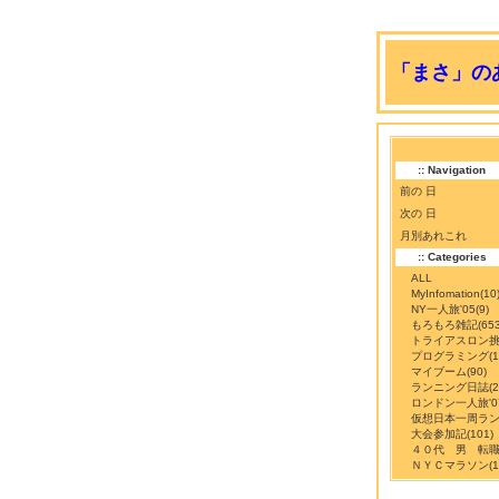
「まさ」のあ
:: Navigation
前の 日
次の 日
月別あれこれ
:: Categories
ALL
MyInfomation
(10
NY一人旅'05
(9)
もろもろ雑記
(65
トライアスロン
プログラミング
(
マイブーム
(90)
ランニング日誌
(
ロンドン一人旅'0
仮想日本一周ラ
大会参加記
(101)
４０代 男 転
ＮＹＣマラソン
(1