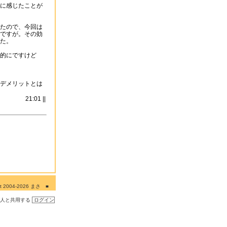
に感じたことが
たので、今回は
ですが。その効
た。
的にですけど
デメリットとは
21:01 ||
ght 2004-2026 まさ ■
■■
の人と共用する