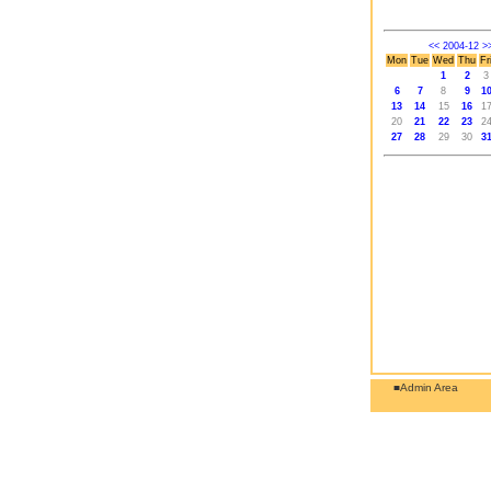
<<
2004-12
>
Mon
Tue
Wed
Thu
Fr
1
2
3
6
7
8
9
1
13
14
15
16
1
20
21
22
23
2
27
28
29
30
3
■Admin Area