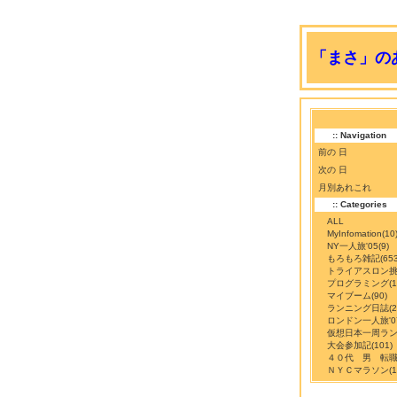
「まさ」のあ
:: Navigation
前の 日
次の 日
月別あれこれ
:: Categories
ALL
MyInfomation
(10
NY一人旅'05
(9)
もろもろ雑記
(65
トライアスロン
プログラミング
(
マイブーム
(90)
ランニング日誌
(
ロンドン一人旅'0
仮想日本一周ラ
大会参加記
(101)
４０代 男 転
ＮＹＣマラソン
(1