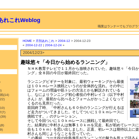
れこれWeblog
職業はランナーでもプログラ
HOME
>
月別あれこれ
>
2004-12
> 2004-12-23
«
2004-12-22
|
2004-12-24
»
2004/12/23>
趣味悠々「今日から始めるランニング」
ＮＨＫ教育テレビで１１月から放映されていた、趣味悠々「今日か
ング」全８回の今日が最終回だった。
ランニングビギナーを対象に、最初ウォーキングから最後
)
は１０ｋｍレース挑戦というのが全体的な流れ。その中に
はフォームの理論や筋トレの方法とかも解説されている
3)
し、なによりランニング初心者役の中村レイコ（以下中村
挑戦
(14)
さん）が、最初から比べるとフォームがかっこよくなって
122)
くるのも見所だった。
前回終了時、「中村さんも６０分のランニングが行えるほ
210)
ど走力がついてきました。そしてついに１０ｋｍレースに
7
(7)
挑戦です。」のナレーション。
ン
(39)
そして今回ついに１０ｋｍレースに挑戦して最終回でし
た。結果的に中村さんは無事１０ｋｍを完走、私が初めてレースに
職
(8)
合も１０ｋｍ）を思い出しました。正直、初レースは期待以上に楽
9)
村さんも同じようなことを言っていた。
この番組、コーチ役の中島進氏がランニングの魅力を所々で語るん