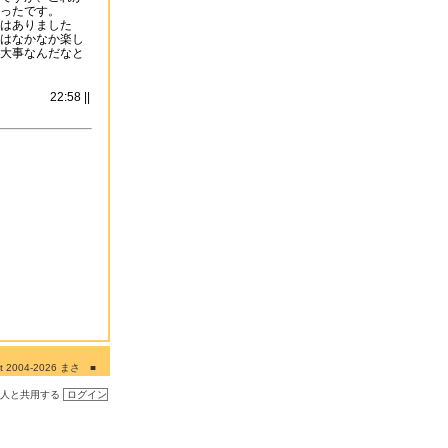
ったです。
はありました
はなかなか楽し
大事なんだなと
22:58 ||
ght 2004-2026 まさ ■
■■
の人と共用する