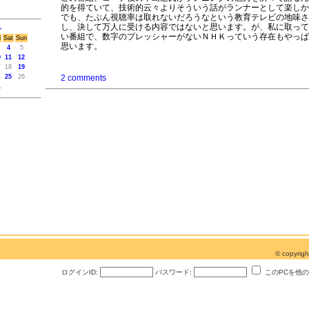
的を得ていて、技術的云々よりそういう話がランナーとして楽しか
でも、たぶん視聴率は取れないだろうなという教育テレビの地味さ
し、決して万人に受ける内容ではないと思います。が、私に取って
>
い番組で、数字のプレッシャーがないＮＨＫっていう存在もやっぱ
i
Sat
Sun
思います。
4
5
0
11
12
7
18
19
4
25
26
2 comments
1
© copyri
ログインID:
パスワード:
このPCを他