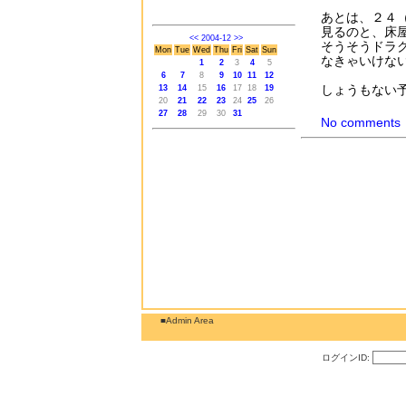
あとは、２４（T
見るのと、床
<<
2004-12
>>
そうそうドラ
Mon
Tue
Wed
Thu
Fri
Sat
Sun
なきゃいけな
1
2
3
4
5
6
7
8
9
10
11
12
しょうもない
13
14
15
16
17
18
19
20
21
22
23
24
25
26
27
28
29
30
31
No comments
■Admin Area
ログインID: