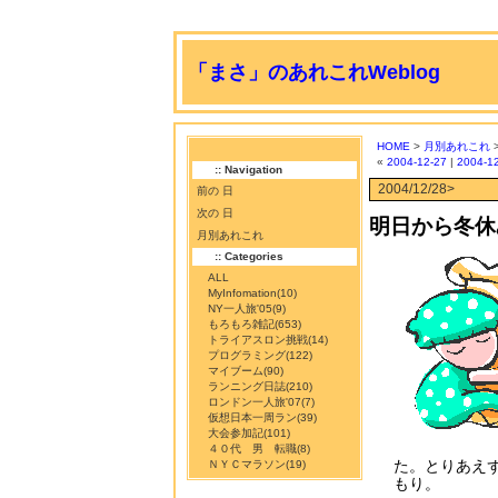
「まさ」のあれこれWeblog
HOME
>
月別あれこれ
«
2004-12-27
|
2004-1
:: Navigation
2004/12/28>
前の 日
次の 日
明日から冬休
月別あれこれ
:: Categories
ALL
MyInfomation
(10)
NY一人旅'05
(9)
もろもろ雑記
(653)
トライアスロン挑戦
(14)
プログラミング
(122)
マイブーム
(90)
ランニング日誌
(210)
ロンドン一人旅'07
(7)
仮想日本一周ラン
(39)
大会参加記
(101)
４０代 男 転職
(8)
た。とりあえ
ＮＹＣマラソン
(19)
もり。