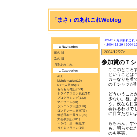
「まさ」のあれこれWeblog
HOME
>
月別あれこれ
«
2004-12-26
|
2004-1
:: Navigation
2004/12/27>
前の 日
次の 日
参加賞のＴシ
月別あれこれ
ここのところ
:: Categories
ということは
ALL
カーなりを着
MyInfomation
(10)
のＴシャツが
NY一人旅'05
(9)
もろもろ雑記
(653)
どういうこと
トライアスロン挑戦
(14)
プログラミング
(122)
少ない。昼、
マイブーム
(90)
う。夜なら目
ランニング日誌
(210)
着れるわけで
ロンドン一人旅'07
(7)
に目立たない
仮想日本一周ラン
(39)
大会参加記
(101)
もちろん、す
４０代 男 転職
(8)
も、明らかに
ＮＹＣマラソン
(19)
のも事実。