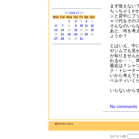
まず使えない
ちっちゃくか
<<
2004-12
>>
ンと背中にプ
Mon
Tue
Wed
Thu
Fri
Sat
Sun
ャツ代をその
1
2
3
4
5
そんなのいら
6
7
8
9
10
11
12
あと、何を考
13
14
15
16
17
18
19
20
21
22
23
24
25
26
ょうか？
27
28
29
30
31
とはいえ、中
やジムでも見
か知りません
れるか・・。
最近はＴシャ
ク・トレーナ
いから考えて
ベルティいく
いらないから
No comments
■Admin Area
ログインID: