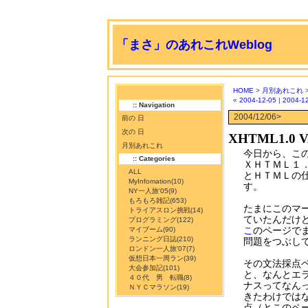
「まさ」のあれこれWeblog
HOME
>
月別あれこれ
«
2004-12-05
|
2004-1
:: Navigation
2004/12/06>
前の 日
次の 日
XHTML1.0 
月別あれこれ
今日から、こ
:: Categories
ＸＨＴＭＬ１
ALL
とＨＴＭＬの
MyInfomation
(10)
す。
NY一人旅'05
(9)
もろもろ雑記
(653)
たまにこのマ
トライアスロン挑戦
(14)
ていたんだけ
プログラミング
(122)
こ
のページで
マイブーム
(90)
ランニング日誌
(210)
問題をつぶし
ロンドン一人旅'07
(7)
仮想日本一周ラン
(39)
その文法採点
大会参加記
(101)
と、なんとエ
４０代 男 転職
(8)
ナスってなん
ＮＹＣマラソン
(19)
きたわけでは
点（とこのペ