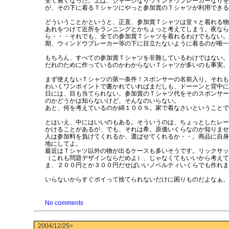
全く無くなった。上は、ジャージなりウィンドウブレーカーなりを
が、その下に着るＴシャツにやっと参加賞のＴシャツが利用できる
どういうことかというと、正直、参加賞Ｔシャツは堂々と着れる物
あれをつけて近所をランニングとかちょっと考えてしまう。夜なら
ら・・・それでも、全ての参加賞Ｔシャツを着れるわけでもない。
期、ウィンドウブレーカー等の下に目立たないように着るのが唯一
もちろん、すべての参加賞Ｔシャツを非難しているわけではない。
だれのために作っているのかわからないＴシャツが多いのも事実。
まず使えないＴシャツの第一条件！スポンサーの名前入り。それも
わいくワンポイントで書かれていればまだしも、ドーーンと背中に
日には、目も当てられない。参加賞のＴシャツ代をそのスポンサー
のかどうかは知らないけど、そんなのいらない。
あと、何を考えているのか綿１００％。家で着なさいということで
とはいえ、中にはいいのもある。そういうのは、ちょっとしたレー
かけることがあるが、でも、それは希。原価いくらなのか知りませ
人は参加料を負けてくれるか、選ばせてくれるか・・。商品に自身
地にしてよ。
最近はＴシャツ以外の物が出るケースも多いそうです。リックサッ
（これも問題デザインならだめよ）、じゃなくてもいいから考えて
ま、２００円とか３００円だせばいいノベルティいくらでも作れま
いらないからすぐポイって捨てられないだけに困りものだよなぁ。
No comments
2004/12/25>