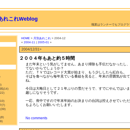
れこれWeblog
職業はランナーでもプログラ
HOME
>
月別あれこれ
> 2004-12
«
2004-11
|
2005-01
»
2004/12/31>
２００４年もあと約５時間
まだ年末という気がしてません。あまり掃除も手伝だなかったし、
てないからでしょうか？
ただ、ＴＶではレコード大賞が始まり、もう少ししたら紅白も。
そばを食べながら毎年見ている番組を見ると、年末の雰囲気が出て
)
ね。
3)
今日は大晦日として２１年ぶりの雪だそうで、すでにやんではいま
挑戦
(14)
越しになりそうです。
122)
一応、喪中ですので年末年始のお決まりの台詞は控えさせていただ
210)
もよろしくお願いいたします。
7
(7)
ン
(39)
職
(8)
No comments
9)