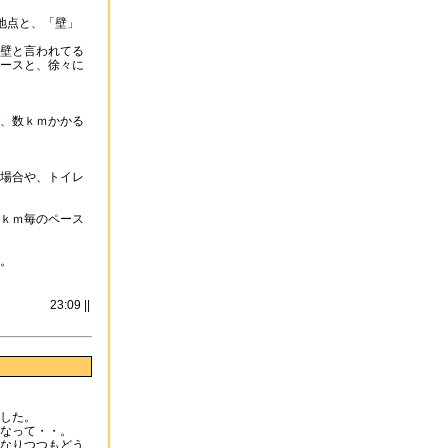
地点と、「壁」
壁と言われてる
ースと、徐々に
、数ｋｍかかる
場合や、トイレ
ｋｍ毎のペース
す。
23:09 ||
した。
なって・・。
くなりつつもどう