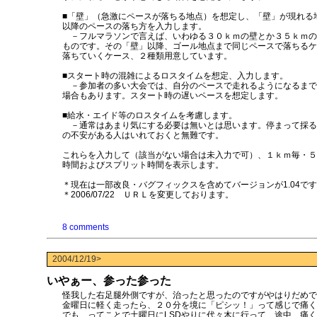
■「壁」（急激にペースが落ちる地点）を想定し、「壁」が現れる
以降のペースの落ち方を入力します。
－フルマラソンで言えば、いわゆる３０ｋｍの壁とか３５ｋｍの
ものです。その「壁」以降、ゴール地点まで同じペースで落ちるケ
落ちていくケース、２種類用意しています。
■スタート時の混雑によるロスタイムを想定、入力します。
－参加者の多い大会では、自分のペースで走れるようになるまで
場合もあります。スタート時の遅いペースを想定します。
■給水・エイド等のロスタイムを考慮します。
－通常はあまり気にする必要は無いとは思います。停まって採る
の不安がある人はいれておくと無難です。
これらを入力して（該当がない場合は未入力で可）、１ｋｍ毎・５
時間およびスプリット時間を表示します。
＊現在は一部改良・バグフィックスを含めてバージョンが1.04で
＊2006/07/22 ＵＲＬを変更しております。
8 comments
2004/12/19>
いやぁー、参った参った
怪我した右足腿外側ですが、治ったと思ったのですがやはりだめで
金曜日に軽く走ったら、２０分を境に「ピシッ！」って感じで痛く
でも、ってことで土曜日にLSDやりに代々木に行って、途中、痛