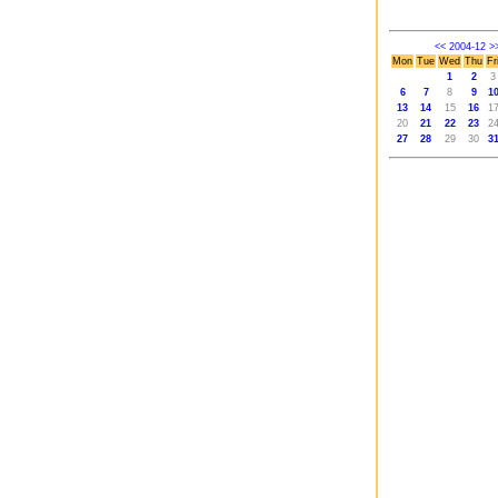
<<
2004-12
>
Mon
Tue
Wed
Thu
Fr
1
2
3
6
7
8
9
1
13
14
15
16
1
20
21
22
23
2
27
28
29
30
3