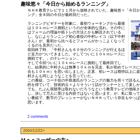
趣味悠々「今日から始めるランニング」
ＮＨＫ教育テレビで１１月から放映されていた、趣味悠々「今日か
ング」全８回の今日が最終回だった。
ランニングビギナーを対象に、最初ウォーキングから最後
は１０ｋｍレース挑戦というのが全体的な流れ。その中に
はフォームの理論や筋トレの方法とかも解説されている
し、なによりランニング初心者役の中村レイコ（以下中村
さん）が、最初から比べるとフォームがかっこよくなって
くるのも見所だった。
前回終了時、「中村さんも６０分のランニングが行えるほ
ど走力がついてきました。そしてついに１０ｋｍレースに
挑戦です。」のナレーション。
そして今回ついに１０ｋｍレースに挑戦して最終回でし
た。結果的に中村さんは無事１０ｋｍを完走、私が初めてレースに
合も１０ｋｍ）を思い出しました。正直、初レースは期待以上に楽
村さんも同じようなことを言っていた。
この番組、コーチ役の中島進氏がランニングの魅力を所々で語るん
的を得ていて、技術的云々よりそういう話がランナーとして楽しか
でも、たぶん視聴率は取れないだろうなという教育テレビの地味さ
し、決して万人に受ける内容ではないと思います。が、私に取って
い番組で、数字のプレッシャーがないＮＨＫっていう存在もやっぱ
思います。
2 comments
2004/12/22>