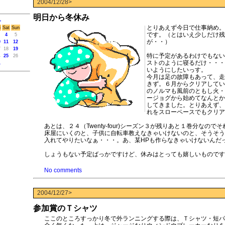
2004/12/28>
明日から冬休み
>
とりあえず今日で仕事納め。
i
Sat
Sun
です。（とはいえ少しだけ残
4
5
が・・）
0
11
12
7
18
19
特に予定があるわけでもない
4
25
26
ストのように寝るだけ・・・
1
いようにしたいっす。
今月は足の故障もあって、走
きず。６月からクリアしてい
のノルマも風前のともし火・
ージョグから始めてなんとか
してきました。とりあえず、
れをスローペースでもクリア
あとは、２４（Twenty-four)シーズン３が残りあと１巻分なので
床屋にいくのと、子供に自転車教えなきゃいけないのと、そうそう
入れてやりたいなぁ・・・。あ、某HPも作らなきゃいけないんだ
しょうもない予定ばっかですけど、休みはとっても嬉しいものです
No comments
2004/12/27>
参加賞のＴシャツ
ここのところすっかり冬で外ランニングする際は、Ｔシャツ・短パ