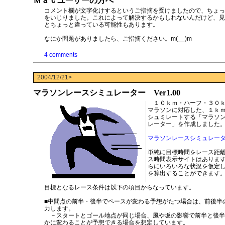
Ｍａｃユーザーの方へ
コメント欄が文字化けするというご指摘を受けましたので、ちょっ
をいじりました。これによって解決するかもしれないんだけど、見
とちょっと違っている可能性もあります。
なにか問題がありましたら、ご指摘ください。m(__)m
4 comments
2004/12/21>
マラソンレースシミュレーター Ver1.00
１０ｋｍ・ハーフ・３０ｋ
マラソンに対応した、１ｋ
シュミレートする「マラソ
レーター」を作成しました
マラソンレースシミュレーター 
単純に目標時間をレース距
ス時間表示サイトはありま
らにいろいろな状況を仮定
を算出することができます
目標となるレース条件は以下の項目からなっています。
■中間点の前半・後半でペースが変わる予想がたつ場合は、前後半
力します。
－スタートとゴール地点が同じ場合、風や坂の影響で前半と後半
かに変わることが予想できる場合を想定しています。