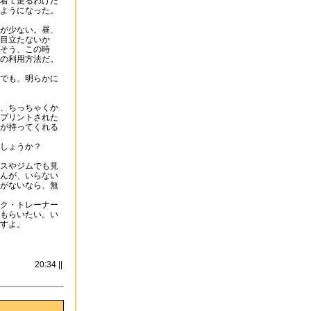
着て走るわけだ
ようになった。
が少ない。昼、
目立たないか
そう、この時
の利用方法だ。
でも、明らかに
、ちっちゃくか
プリントされた
が持ってくれる
しょうか？
スやジムでも見
んが、いらない
がないなら、無
ク・トレーナー
もらいたい。い
すよ。
20:34 ||