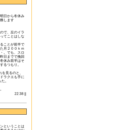
明日から冬休み
務します
ので、左のイラ
ってことはしな
ることが前半で
た月２００ｋｍ
・。でも、スロ
昨日までで挽回
冬休み前半はそ
するつもり。
それを見るのと、
ドラクエも手に
った。
。
22:38 ||
ンということは