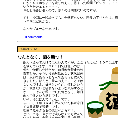
にか１０ｋｍちょいを走り終えて、停まった瞬間「ピシッ！」・・
いたたたたぁぁぁ－－－。
休むと痛みは引くので、歩くのは問題ないのですが。
でも、今回は一晩経っても、全然直らない。階段の下りとかは、痛
う年内はだめかな。
なんかブルーな年末です。
10 comments
2004/12/16>
なんとなく、酒を断つ！
飲んべえってわけではないんですが、ここ（たぶん）１０年以上年
を飲んでいます。
３６５日では無いのは、
何かで徹夜した時とか、前日飲食禁止の検
査前とか、そういう絶対飲めない状況以外
は、風邪であろうとなんであろうと飲んで
きました。ほんと、飲んべえってことでは
ないんですよ。好きというか、慣れという
か、飲まないと寝れないような気がすると
か・・、そんな理由でただ何となく、毎日
飲んでるという感じです。
いや、今は飲んで「いた」です。
ふふふ、１年３６４日飲んでいた私が今日
で３日連続で禁酒中です。
理由？走らざるもの飲むべからず！。
といっても、今までは走らなくても飲んで
いましたが、今回は自分の不注意で故障し