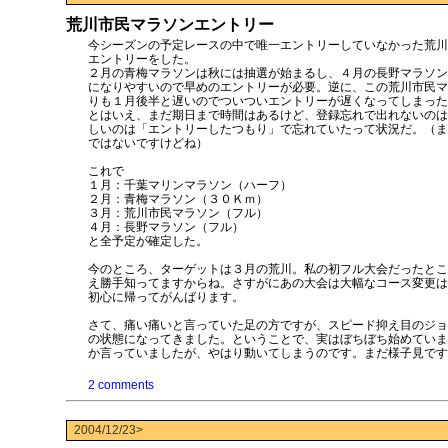
荒川市民マラソンエントリー
今シーズンの予定レースの中で唯一エントリーしていなかった荒川
エントリーをした。
２月の青梅マラソンは秋には抽選が始まるし、４月の長野マラソン
になりやすいので早めのエントリーが必要。逆に、この荒川市民マ
りも１月後半と遅いのでついついエントリーが遅くなってしまった
とはいえ、まだ期日まで時間はあるけど、登録忘れで出れないのは
しいのは「エントリーしたつもり」で忘れていたって状況だ。（ま
ではないですけどね）
これで
１月：千葉マリンマラソン（ハーフ）
２月：青梅マラソン（３０Ｋｍ）
３月：荒川市民マラソン（フル）
４月：長野マラソン（フル）
と全予定が確定した。
今のところ、ターゲットは３月の荒川。私の初フル大会だったとこ
え勝手知ってますからね。さすがにあの大会は大幅なコース変更は
初心に帰ってがんばります。
さて、痛い痛いと言っていた足の方ですが、スピード抑え目のジョ
の状態になってきました。ということで、実はぼちぼち始めていま
か言っていましたが、やはり動いてしまうのです。まだ様子見です
2 comments
2004/12/23>