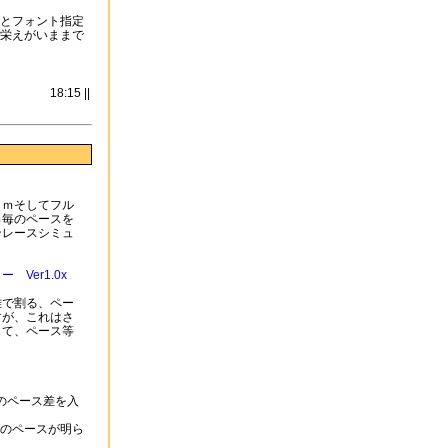
とフォント指定
栄えがいままで
18:15 ||
ｍそしてフル
ｍ毎のペースを
ンレースシミュ
。
Ver1.0x
離で割る、ペー
すが、これはさ
して、ペース等
。
のペース差を入
のペースが明ら