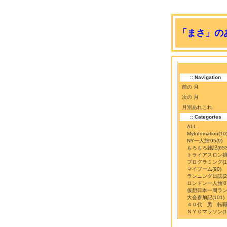
「まさ」のあ
:: Navigation
前の 月
次の 月
月別あれこれ
:: Categories
ALL
MyInfomation
(10
NY一人旅'05
(9)
もろもろ雑記
(65
トライアスロン
プログラミング
(
マイブーム
(90)
ランニング日誌
(
ロンドン一人旅'0
仮想日本一周ラ
大会参加記
(101)
４０代 男 転
ＮＹＣマラソン
(1