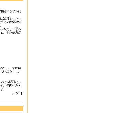
市民マラソンに
は定員オーバー
ラソンは締め切
。
バカだし、恐ろ
ぁ、まだ健忘症
ろだし、それゆ
ないだろうし。
グなら問題なし
す。年内休みと
が。
22:28 ||