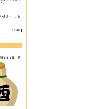
・。
いまま・・。も
18:46 ||
間３６４日、酒