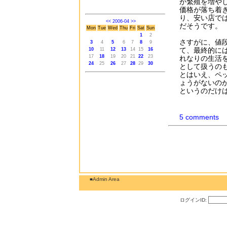
が繁殖を増や
価格が落ち着
り、安い店で
<<
2006-04
>>
だそうです。
Mon
Tue
Wed
Thu
Fri
Sat
Sun
1
2
さすがに、値
3
4
5
6
7
8
9
て、最終的に
10
11
12
13
14
15
16
17
18
19
20
21
22
23
れなりの生活
24
25
26
27
28
29
30
として扱うの
とはいえ、ペ
ょうがないの
というのだけ
5 comments
■Admin Area
ログインID: