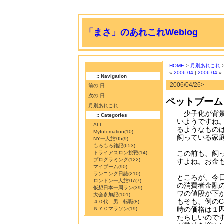
「まさ」のあれこれWeblog
HOME
>
月別あれこれ
>
«
2006-04
|
2006-04
»
:: Navigation
2006/04/26>
前の 日
次の 日
ペットブーム
月別あれこれ
少子化が背景
:: Categories
いようですね
ALL
るようなもの
MyInfomation
(10)
飼っている家
NY一人旅'05
(9)
もろもろ雑記
(653)
この前も、飼
トライアスロン挑戦
(14)
プログラミング
(122)
すよね。お金
マイブーム
(90)
ランニング日誌
(210)
ところが、今
ロンドン一人旅'07
(7)
の消費者金融
仮想日本一周ラン
(39)
ワの値段が下
大会参加記
(101)
もそも、例の
４０代 男 転職
(8)
時の価格は１
ＮＹＣマラソン
(19)
たらしいので