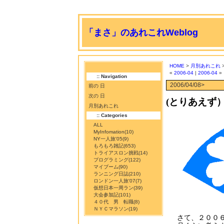
「まさ」のあれこれWeblog
HOME
>
月別あれこれ
>
«
2006-04
|
2006-04
»
:: Navigation
2006/04/08>
前の 日
次の 日
(とりあえず）
月別あれこれ
:: Categories
ALL
MyInfomation
(10)
NY一人旅'05
(9)
もろもろ雑記
(653)
トライアスロン挑戦
(14)
プログラミング
(122)
マイブーム
(90)
ランニング日誌
(210)
ロンドン一人旅'07
(7)
仮想日本一周ラン
(39)
大会参加記
(101)
４０代 男 転職
(8)
ＮＹＣマラソン
(19)
さて、２００