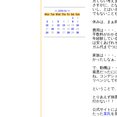
月くらい考え
さすがに、と
いし、とはい
<<
2006-04
>>
でもないこと
Mon
Tue
Wed
Thu
Fri
Sat
Sun
1
2
休みは、まぁ
3
4
5
6
7
8
9
10
11
12
13
14
15
16
17
18
19
20
21
22
23
費用は・・・
24
25
26
27
28
29
30
手数料がかか
年経験してい
は安くあげれ
ガム代までつ
家族は・・・
かったしなぁ
で、動機は・
最悪だったに
ね。コンデシ
リベンジして
ということで
とりあえず抽
行かない！！
公式サイトに
たった
某氏
を