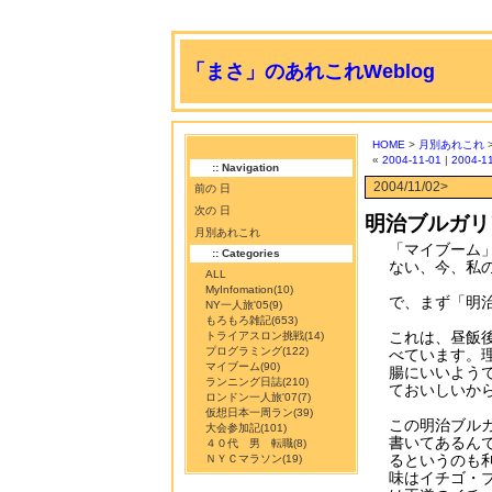
「まさ」のあれこれWeblog
HOME
>
月別あれこれ
«
2004-11-01
|
2004-1
:: Navigation
2004/11/02>
前の 日
次の 日
明治ブルガリ
月別あれこれ
「マイブーム
:: Categories
ない、今、私
ALL
MyInfomation
(10)
で、まず「明
NY一人旅'05
(9)
もろもろ雑記
(653)
これは、昼飯
トライアスロン挑戦
(14)
プログラミング
(122)
べています。
マイブーム
(90)
腸にいいよう
ランニング日誌
(210)
ておいしいか
ロンドン一人旅'07
(7)
仮想日本一周ラン
(39)
この明治ブル
大会参加記
(101)
書いてあるん
４０代 男 転職
(8)
るというのも
ＮＹＣマラソン
(19)
味はイチゴ・