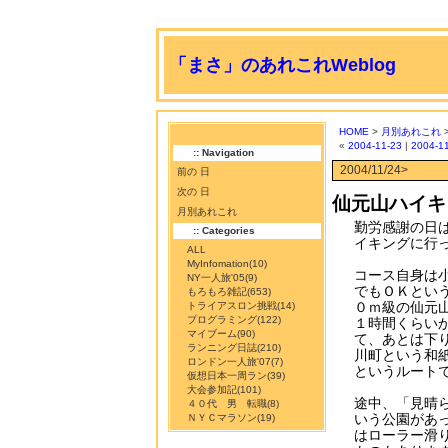
「まさ」のあれこれWeblog
HOME
>
月別あれこれ
«
2004-11-23
|
2004-1
:: Navigation
2004/11/24>
前の 日
次の 日
仙元山ハイキ
月別あれこれ
勤労感謝の日
:: Categories
イキングに行
ALL
MyInfomation
(10)
コース自身は
NY一人旅'05
(9)
でもＯＫとい
もろもろ雑記
(653)
０ｍ級の仙元
トライアスロン挑戦
(14)
プログラミング
(122)
１時間くらい
マイブーム
(90)
て、あとは下
ランニング日誌
(210)
川町という和
ロンドン一人旅'07
(7)
というルート
仮想日本一周ラン
(39)
大会参加記
(101)
途中、「見晴
４０代 男 転職
(8)
いう公園があ
ＮＹＣマラソン
(19)
はローラー滑