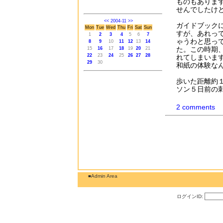
ものもありま
せんでしたけ
<<
2004-11
>>
ガイドブック
Mon
Tue
Wed
Thu
Fri
Sat
Sun
すが、あれっ
1
2
3
4
5
6
7
ゃうわと思っ
8
9
10
11
12
13
14
た。この時期
15
16
17
18
19
20
21
22
23
24
25
26
27
28
れてしまいま
29
30
和紙の体験な
歩いた距離約
ソン５日前の
2 comments
■Admin Area
ログインID: