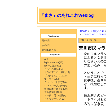
「まさ」のあれこれWeblog
HOME
>
月別あれこれ
«
2005-03-06
|
2005-0
:: Navigation
2005/03/07>
前の 日
次の 日
荒川市民マラ
月別あれこれ
次のフルマラ
:: Categories
によると２週
ALL
りなさいとの
MyInfomation
(10)
の追い込み日
NY一人旅'05
(9)
もろもろ雑記
(653)
ということで
トライアスロン挑戦
(14)
プログラミング
(122)
ｋｍ走に行っ
マイブーム
(90)
食事後、夜８
ランニング日誌
(210)
が、根性なし
ロンドン一人旅'07
(7)
す。
仮想日本一周ラン
(39)
大会参加記
(101)
最近寒さのピ
４０代 男 転職
(8)
ート３０分も
ＮＹＣマラソン
(19)
えてるなぁと