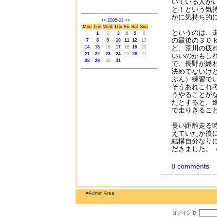
いている人が
と！という気
かに気持ち的
<<
2005-03
>>
Mon
Tue
Wed
Thu
Fri
Sat
Sun
というのは、
1
2
3
4
5
6
の最後の３０
7
8
9
10
11
12
13
ど、荒川の疲
14
15
16
17
18
19
20
21
22
23
24
25
26
27
いいのかもし
28
29
30
31
で、長野が終
決めてないけ
ぶん）練習で
そうあれこれ
うやることが
だとすると、
で走りきるこ
長い距離走る
えていたか後
結構自分なり
だきました。
8 comments
■Admin Area
ログインID: