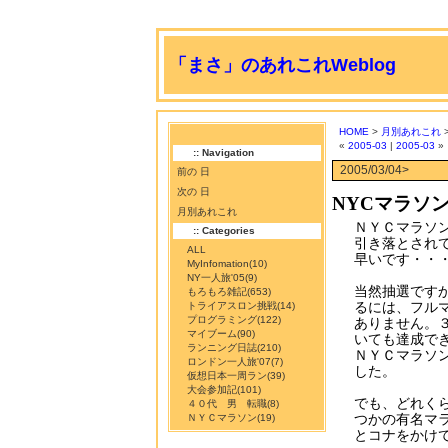
「まさ」のあれこれWeblog
HOME
>
月別あれこれ
>
«
2005-03
|
2005-03
»
:: Navigation
2005/03/04>
前の 日
次の 日
NYCマラソ
月別あれこれ
ＮＹＣマラソ
:: Categories
引き落とされ
ALL
早いです・・
MyInfomation
(10)
NY一人旅'05
(9)
当然抽選です
もろもろ雑記
(653)
るには、フル
トライアスロン挑戦
(14)
プログラミング
(122)
ありません。
マイブーム
(90)
いても達成で
ランニング日誌
(210)
ＮＹＣマラソ
ロンドン一人旅'07
(7)
した。
仮想日本一周ラン
(39)
大会参加記
(101)
でも、どれく
４０代 男 転職
(8)
つかの有名マ
ＮＹＣマラソン
(19)
とコナをかけ