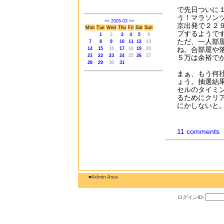
で先日ついに
う！マラソン
<<
2005-03
>>
京出発で２２
Mon
Tue
Wed
Thu
Fri
Sat
Sun
プするようで
1
2
3
4
5
6
ただ、一人部
7
8
9
10
11
12
13
ね。合部屋や
14
15
16
17
18
19
20
21
22
23
24
25
26
27
５万は余裕で
28
29
30
31
まぁ、もう何
ょう。抽選結
セルのタイミ
るためにクリ
にかしないと
11 comments
■Admin Area
ログインID: