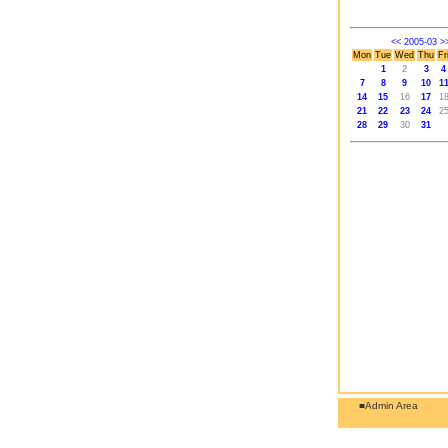
<<
2005-03
>
Mon
Tue
Wed
Thu
Fr
1
2
3
4
7
8
9
10
1
14
15
16
17
1
21
22
23
24
2
28
29
30
31
■Admin Area