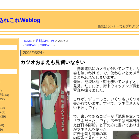
れこれWeblog
職業はランナーでもプログラ
HOME
>
月別あれこれ
> 2005-3-
«
2005-03
|
2005-03
»
2005/03/24>
カツオおまえも見習いなさい
携帯電話にカメラが付いていても、
会も無いわけで、で、使わないとカメ
ことを忘れてしまいます。
先日、池袋駅地下街を歩いていますと
)
発見。たまには、街中ウォッチング撮
写真を撮りました。
3)
挑戦
(14)
これが、ずっーっと、いくつもいくつ
122)
書かれています。すべて、フネ母さん
いるわけです。
210)
7
(7)
で、書いてあるコピーが「池袋を支え
ン
(39)
「フネだった」です。広告主は日本郵
えば日本郵船』と下の方に書いてあり
職
(8)
がフネさんを使った
9)
広告を昔も電車の車
内広告で見たことが