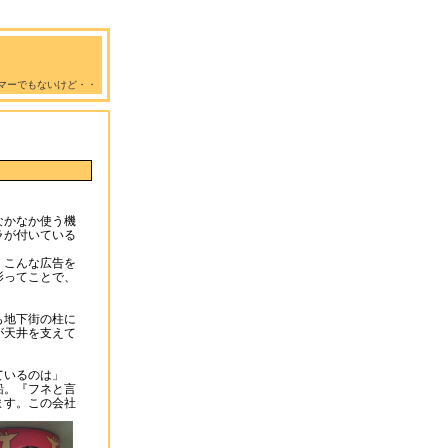
マーでもないけど・・
なかなか使う機
ラが付いている
、こんな広告を
影ってことで、
も地下街の柱に
が天井を支えて
ているのは」
船。『フネと言
ます。
この会社