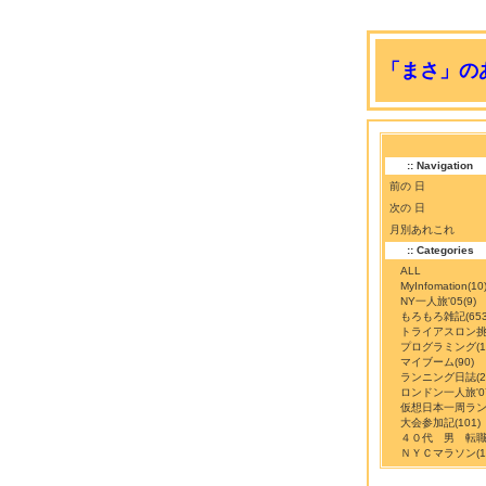
「まさ」のあ
:: Navigation
前の 日
次の 日
月別あれこれ
:: Categories
ALL
MyInfomation
(10
NY一人旅'05
(9)
もろもろ雑記
(65
トライアスロン
プログラミング
(
マイブーム
(90)
ランニング日誌
(
ロンドン一人旅'0
仮想日本一周ラ
大会参加記
(101)
４０代 男 転
ＮＹＣマラソン
(1