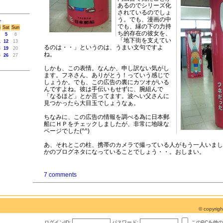
あるのでシリーズ化
されているのでしょ
う。でも、漫画の中
>
でも、縁の下の力持
i
Sat
Sun
ち的存在の彼女を、
5
6
「地下街を支えてい
1
12
13
るのは・・」というのは、うまい文句ですよ
8
19
20
ね。
5
26
27
しかも、この表情。なんか、申し訳ない気がし
ます。フネさん、ありがとう！っていう感じで
しょうか。でも、この広告の裏にカツオがいる
んですよね。彼は手伝いもせずに、腕組んで
「なるほど」とか言ってます。波へい父さんに
見つかったら大目玉でしょうなぁ。
ちなみに、この広告の情報を調べる為に日本郵
船にＨＰをチェックしましたが、非常に地味な
ページでした(^^)
あ、それとこの柱、携帯のカメラで撮っている人がもう一人いまし
かのブログネタになっていることでしょう・・。おしまい。
7 comments
© copyri
ログインID:
パスワード:
このPCを他