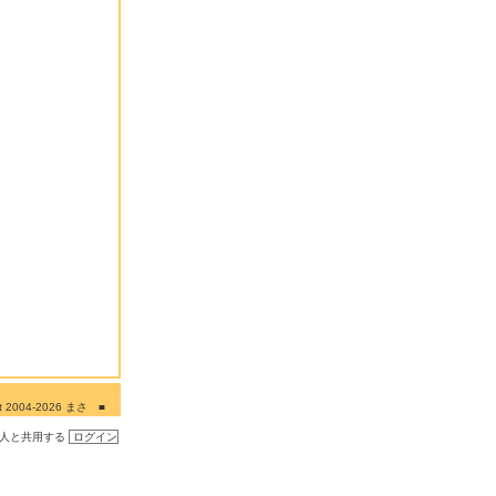
ght 2004-2026 まさ ■
■■
の人と共用する