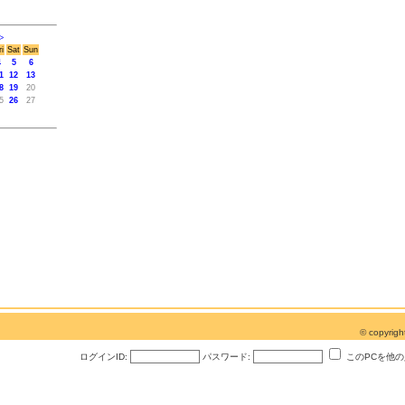
>
ri
Sat
Sun
4
5
6
1
12
13
8
19
20
5
26
27
© copyri
ログインID:
パスワード:
このPCを他