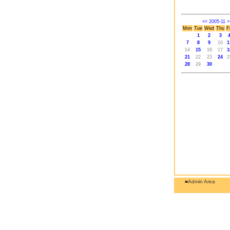
<<
2005-11
>
Mon
Tue
Wed
Thu
F
1
2
3
7
8
9
10
1
14
15
16
17
1
21
22
23
24
2
28
29
30
■Admin Area