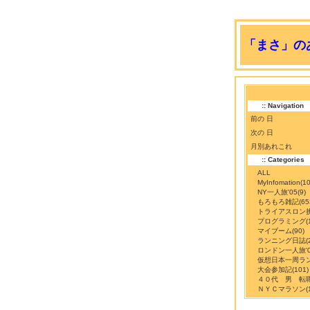
「まさ」のあ
:: Navigation
前の 日
次の 日
月別あれこれ
:: Categories
ALL
MyInfomation
(10
NY一人旅'05
(9)
もろもろ雑記
(65
トライアスロン
プログラミング
(
マイブーム
(90)
ランニング日誌
(
ロンドン一人旅'0
仮想日本一周ラ
大会参加記
(101)
４０代 男 転
ＮＹＣマラソン
(