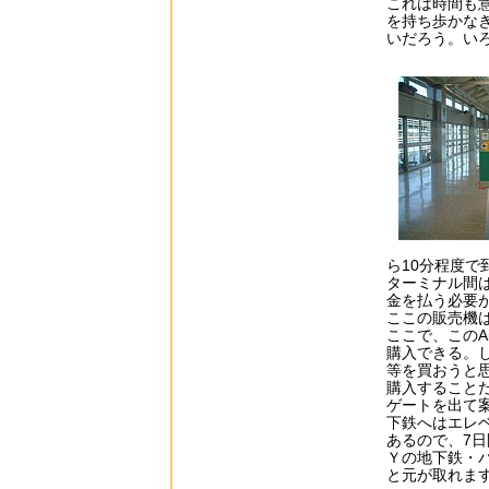
これは時間も
を持ち歩かな
いだろう。い
ら10分程度で
ターミナル間は
金を払う必要
ここの販売機
ここで、このAi
購入できる。しか
等を買おうと思
購入すること
ゲートを出て案
下鉄へはエレベー
あるので、7日間
Ｙの地下鉄・バ
と元が取れま