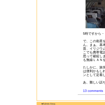
5時ですから・
で、この衛星
ん。まぁ、基
昔、イリジウ
こでも携帯電
思って破綻し
も無線ＬＡＮ
たしかに、旅
は便利かもし
ンとして定着
あ、難しい話
13 comments
■Admin Area