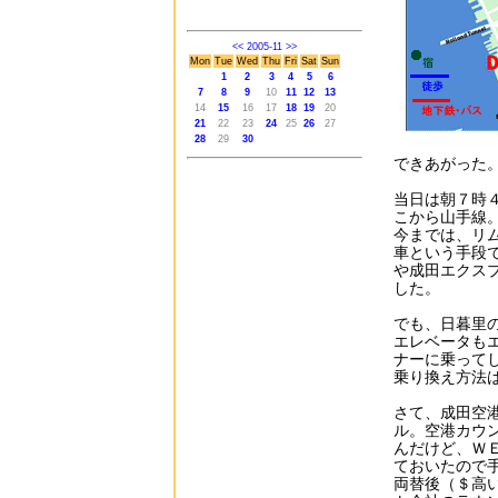
<<
2005-11
>>
Mon
Tue
Wed
Thu
Fri
Sat
Sun
1
2
3
4
5
6
7
8
9
10
11
12
13
14
15
16
17
18
19
20
21
22
23
24
25
26
27
28
29
30
できあがった
当日は朝７時
こから山手線
今までは、リ
車という手段
や成田エクス
した。
でも、日暮里
エレベータも
ナーに乗って
乗り換え方法
さて、成田空
ル。空港カウ
んだけど、Ｗ
ておいたので
両替後（＄高