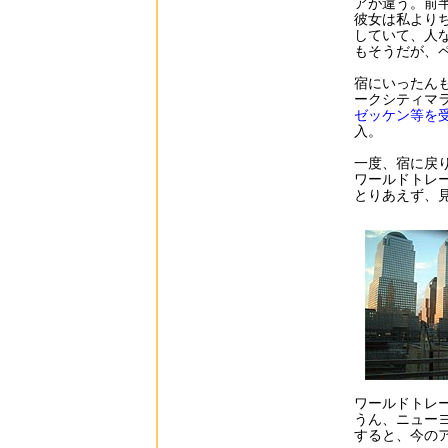
アが違う。前
彼女は私より
していて、人
もそうだが、
宿にいったん
ークシティマラソンの
ゼッケン等を
入。
一度、宿に戻
ワールドトレ
とりあえず、
ワールドトレ
うん、ニュー
すると、今の