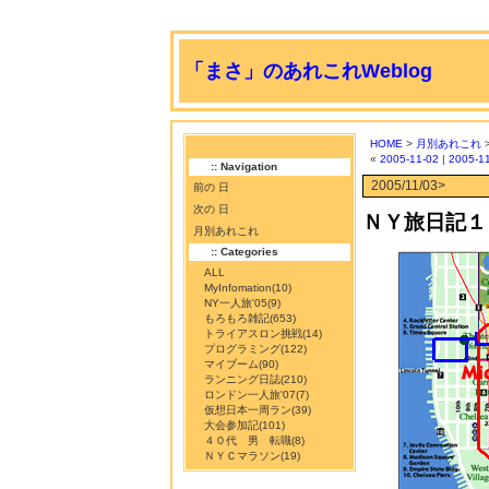
「まさ」のあれこれWeblog
HOME
>
月別あれこれ
«
2005-11-02
|
2005-1
:: Navigation
2005/11/03>
前の 日
次の 日
ＮＹ旅日記１
月別あれこれ
:: Categories
ALL
MyInfomation
(10)
NY一人旅'05
(9)
もろもろ雑記
(653)
トライアスロン挑戦
(14)
プログラミング
(122)
マイブーム
(90)
ランニング日誌
(210)
ロンドン一人旅'07
(7)
仮想日本一周ラン
(39)
大会参加記
(101)
４０代 男 転職
(8)
ＮＹＣマラソン
(19)