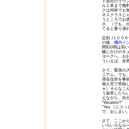
ト会社のラウ
ル１本まで無
クは何杯でも
ネスクラスじ
うところでお
さ。（でも、
てると乗り遅
定刻ＪL００
の後、
機内イ
間$10弱は
械じかけのキ
ヨークへ。お
ういえば、全
さて、緊張の
ニアム。でも、
滞在住所を事
個人宅で登録
ｗ）そんなこ
う返答したら
えながら、自
"Vacation?"
"Yes.（ニコ
で、おしまい
さて、ここか
いろいろなルー