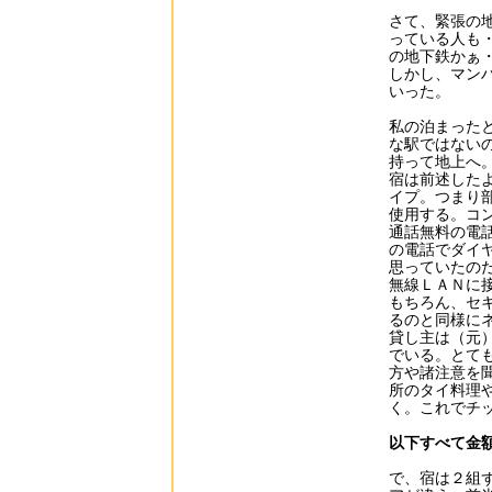
さて、緊張の
っている人も
の地下鉄かぁ
しかし、マン
いった。
私の泊まったと
な駅ではない
持って地上へ
宿は前述した
イプ。つまり
使用する。コ
通話無料の電
の電話でダイ
思っていたの
無線ＬＡＮに接
もちろん、セ
るのと同様に
貸し主は（元
でいる。とて
方や諸注意を
所のタイ料理
く。これでチッ
以下すべて金
で、宿は２組