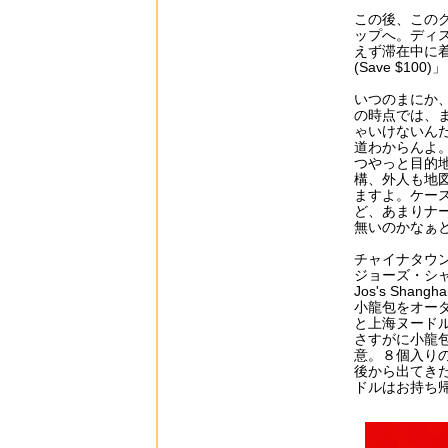
この後、このグ
ップへ。ディ
えず滞在中に着
(Save $1
いつのまにか、
の時点では、
ゃいけないん
道わからんよ
つやっと目的
構、外人も地
ますよ。ケー
ど、あまりナ
無いのかなぁ
チャイナタウ
ジョーズ・シ
Jos's Sha
小龍包をオー
と上海ヌード
さすがに小龍
意。８個入り
後から出てき
ドルはお持ち帰