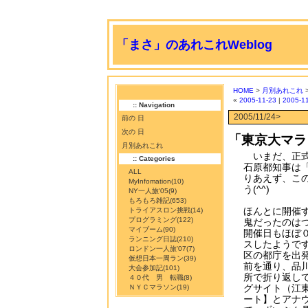
「まさ」のあれこれWeblog
HOME
>
月別あれこれ
«
2005-11-23
|
2005-1
:: Navigation
2005/11/24>
前の 日
次の 日
「東京大マラ
月別あれこれ
いまだ、正式
:: Categories
石原都知事は
ALL
りあえず、こ
MyInfomation
(10)
う(^^)
NY一人旅'05
(9)
もろもろ雑記
(653)
ほんとに開催
トライアスロン挑戦
(14)
プログラミング
(122)
鬼だったのは
マイブーム
(90)
開催日もほぼ
ランニング日誌
(210)
スしたようで
ロンドン一人旅'07
(7)
区の都庁を出
仮想日本一周ラン
(39)
前を通り、品
大会参加記
(101)
所で折り返し
４０代 男 転職
(8)
グサイト（江
ＮＹＣマラソン
(19)
ート】とアナ